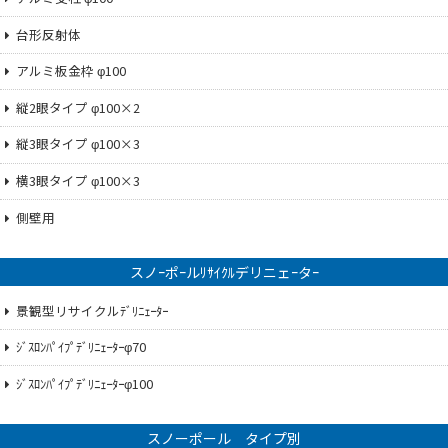
台形反射体
アルミ板金枠 φ100
縦2眼タイプ φ100×2
縦3眼タイプ φ100×3
横3眼タイプ φ100×3
側壁用
スノｰポｰルﾘｻｲｸﾙデリニェｰタｰ
景観型リサイクルﾃﾞﾘﾆｪｰﾀｰ
ｼﾞｽﾛﾝﾊﾟｲﾌﾟﾃﾞﾘﾆｪｰﾀｰφ70
ｼﾞｽﾛﾝﾊﾟｲﾌﾟﾃﾞﾘﾆｪｰﾀｰφ100
スノーポール タイプ別