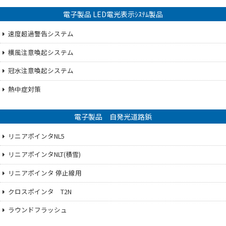
電子製品 LED電光表示ｼｽﾃﾑ製品
速度超過警告システム
横風注意喚起システム
冠水注意喚起システム
熱中症対策
電子製品 自発光道路鋲
リニアポインタNL5
リニアポインタNLT(積雪)
リニアポインタ 停止線用
クロスポインタ T2N
ラウンドフラッシュ