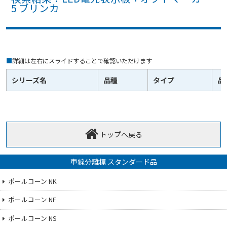
5 ブリンカ
■
詳細は左右にスライドすることで確認いただけます
シリーズ名
品種
タイプ
品
トップへ戻る
車線分離標 スタンダード品
ポールコーン NK
ポールコーン NF
ポールコーン NS