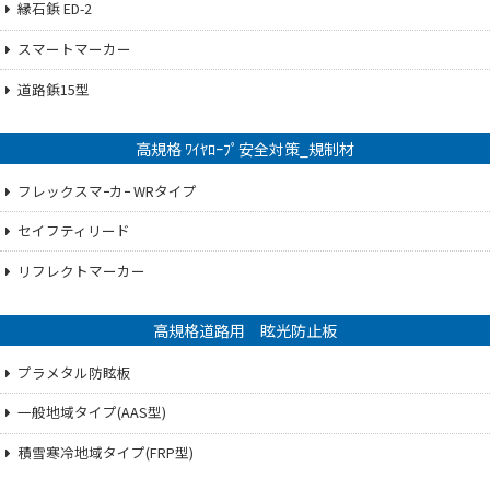
縁石鋲 ED-2
スマートマーカー
道路鋲15型
高規格 ﾜｲﾔﾛｰﾌﾟ安全対策_規制材
フレックスマｰカｰ WRタイプ
セイフティリード
リフレクトマーカー
高規格道路用 眩光防止板
プラメタル防眩板
一般地域タイプ(AAS型)
積雪寒冷地域タイプ(FRP型)