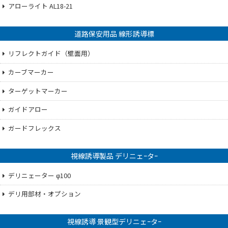
アローライト AL18-21
道路保安用品 線形誘導標
リフレクトガイド（壁面用）
カーブマーカー
ターゲットマーカー
ガイドアロー
ガードフレックス
視線誘導製品 デリニェｰタｰ
デリニェーター φ100
デリ用部材・オプション
視線誘導 景観型デリニェｰタｰ