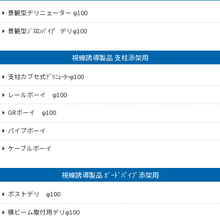
景観型デリニェーター φ100
景観型ｼﾞｽﾛﾝﾊﾟｲﾌ゜デリφ100
視線誘導製品 支柱添架用
支柱カブセ式ﾃﾞﾘﾆｪｰﾀｰφ100
レールボーイ φ100
GRボーイ φ100
パイプボーイ
ケーブルボーイ
視線誘導製品 ｶﾞｰﾄﾞﾊﾟｲﾌﾟ添架用
ポストデリ φ100
横ビーム取付用デリφ100