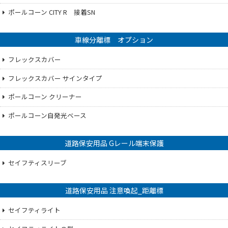
ポールコーン CITY R 接着SN
車線分離標 オプション
フレックスカバー
フレックスカバー サインタイプ
ポールコーン クリーナー
ポールコーン自発光ベース
道路保安用品 Gレール端末保護
セイフティスリーブ
道路保安用品 注意喚起_距離標
セイフティライト