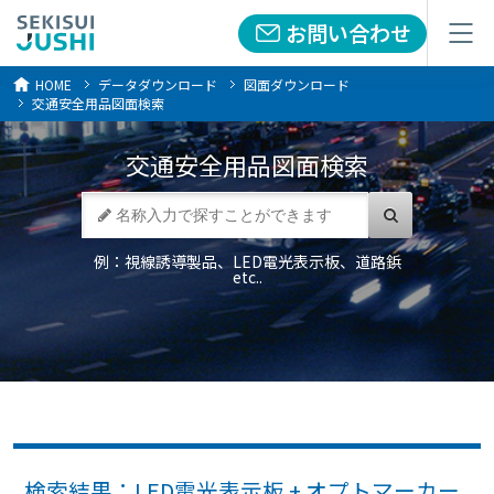
お問い合わせ
お問い合わせ
メニュー
メニュー
HOME
データダウンロード
図面ダウンロード
交通安全用品図面検索
交通安全用品
図面検索
例：視線誘導製品、LED電光表示板、道路鋲
etc..
検索結果：LED電光表示板 + オプトマーカー