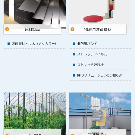
建材製品
物流包装
資機材
装飾面材・巾木（メタカラー）
梱包用バンド
ストレッチフイルム
ストレッチ包装機
RFIDソリューションDENBOW
生活用品・