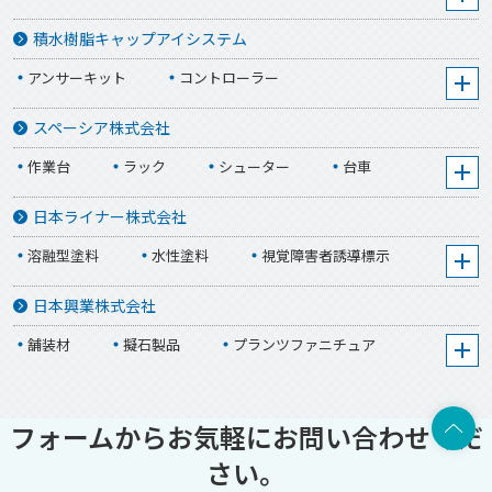
装飾建材(メタカラーシリーズ)
積水樹脂キャップアイシステム
導電仕様複合板、不燃・準不燃・内装用複合板
アンサーキット
コントローラー
アルミ板代替複合板・外装用複合板
周辺機器・工事用部材
ユーティリティ
スペーシア株式会社
高発泡芯材軽量タイプ(ハイエースバンシリーズ)軽量金
属樹脂複合板
作業台
ラック
シューター
台車
框用複合板
看板用複合板
スペーシアパイプ
メタルジョイント
日本ライナー株式会社
断熱サッシ等用複合板、框用複合板(防犯対策品)、塗装
済み看板用複合板
プラスチックジョイント
キャスター
溶融型塗料
水性塗料
視覚障害者誘導標示
ホワイトボード
シューター用部品
パイプ端部取付用部品
すべり止め舗装材
カラー舗装材
日本興業株式会社
グリーンボード用複合板(SSシリーズ)
遮熱性舗装材
自発光道路鋲
線形誘導標
舗装材
擬石製品
プランツファニチュア
仮設防音パネル・ビルガード
視線誘導標
LED表示機
可倒ポール
ストリートファニチュア
エクステリア
樹脂製縁石ブロック
衝撃緩衝装置
上部へ
エクステリア:ニュースタイル
フォームからお気軽にお問い合わせくだ
眩光防止施設
ゴム製ハンプ
保安灯
エクステリア:ガーデン製品
さい。
成形品規制材