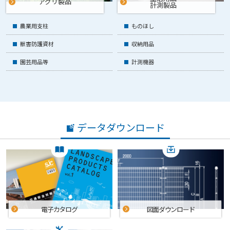
アグリ製品
計測製品
農業用支柱
ものほし
獣害防護資材
収納用品
園芸用品等
計測機器
データダウンロード
電子カタログ
図面ダウンロード