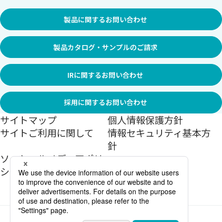
エクステリア:敷き材製品
エクステリア:積み材製品
暗渠
貯留
製品に関するお問い合わせ
擁壁
道路資材
共同溝・CCBOX・情報BOX
製品カタログ・サンプルのご請求
河川関連
水路関連
住宅関連
住宅関連:プレキャストガレージ
IRに関するお問い合わせ
住宅関連:防災システム
住宅関連:災害用緊急トイレ
採用に関するお問い合わせ
サイトマップ
個人情報保護方針
住宅関連:土留めブロック
特殊コンクリート
サイトご利用に関して
情報セキュリティ基本方
針
ソーシャルメディアポリ
シー