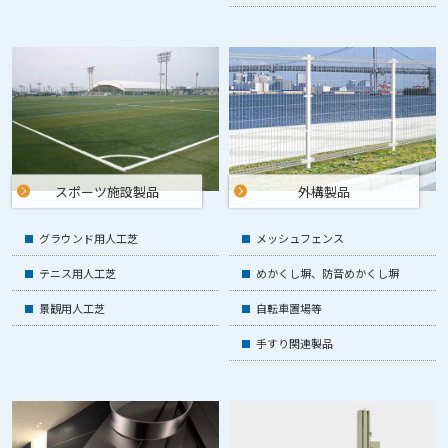
新型コロナウイルスと共存する社会を目指した
「ウイズ コロナのご提案」を公開しました。
2020/03/12
工場内の安全・安心対策のご提案を公開しました。
2019/07/09
交差点周辺の歩行者安全対策のご提案を公開しました。
スポーツ施設
製品
外構製品
グラウンド用人工芝
メッシュフェンス
テニス用人工芝
めかくし塀、
防音めかくし塀
景観用人工芝
自転車置場等
手すり関連製品