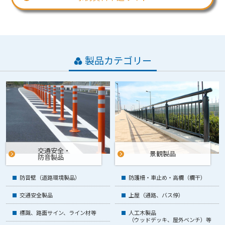
策・事例を「ソリューションサイト」に公開しました。
2021/11/12
社会や地域の課題を解決する事例や解決策をご紹介する
「ソリューションサイト」を公開しました。
製品カテゴリー
2021/10/22
通学路・生活道路の歩行者安全対策ゾーン30 プラスのご
提案を公開しました。
2021/10/05
「車に気をつけてね」の言葉がいらない社会を
目指す｢Vision Zero｣動画を公開しました。
2021/08/05
交通安全・
景観製品
通学路・生活道路の安全対策を強化する具体策ご提案を
防音製品
公開しました。
防音壁
（道路環境製品）
防護柵・車止め・
高欄（欄干）
2021/05/13
ストレッチ包装機の特設サイトを公開しました。
交通安全製品
上屋
（通路、バス停）
標識、路面サイン、
ライン材等
人工木製品
2020/06/10
（ウッドデッキ、屋外ベンチ）等