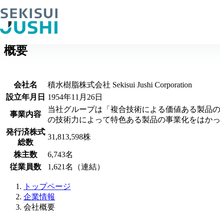
会社概要
概要
会社名
積水樹脂株式会社 Sekisui Jushi Corporation
設立年月日
1954年11月26日
当社グループは「複合技術による価値ある製品
事業内容
の技術力によって特色ある製品の事業化をはか
発行済株式
31,813,598株
総数
株主数
6,743名
従業員数
1,621名（連結）
トップページ
企業情報
会社概要
上部へ