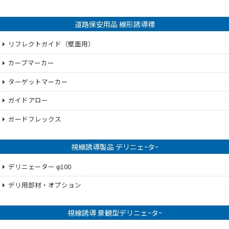
道路保安用品 線形誘導標
リフレクトガイド（壁面用）
カーブマーカー
ターゲットマーカー
ガイドアロー
ガードフレックス
視線誘導製品 デリニェｰタｰ
デリニェーター φ100
デリ用部材・オプション
視線誘導 景観型デリニェｰタｰ