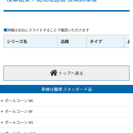
■
詳細は左右にスライドすることで確認いただけます
シリーズ名
品種
タイプ
品
トップへ戻る
車線分離標 スタンダード品
ポールコーン NK
ポールコーン NF
ポールコーン NS