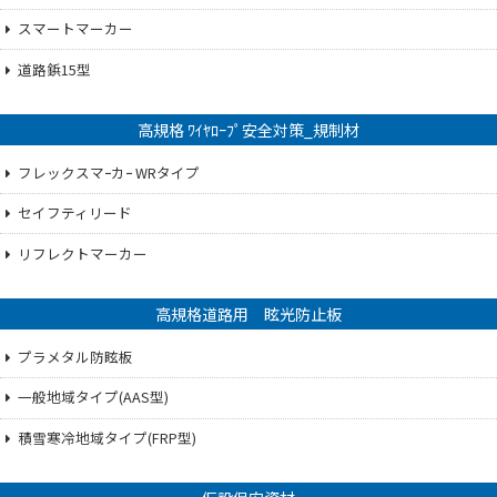
スマートマーカー
道路鋲15型
高規格 ﾜｲﾔﾛｰﾌﾟ安全対策_規制材
フレックスマｰカｰ WRタイプ
セイフティリード
リフレクトマーカー
高規格道路用 眩光防止板
プラメタル防眩板
一般地域タイプ(AAS型)
積雪寒冷地域タイプ(FRP型)