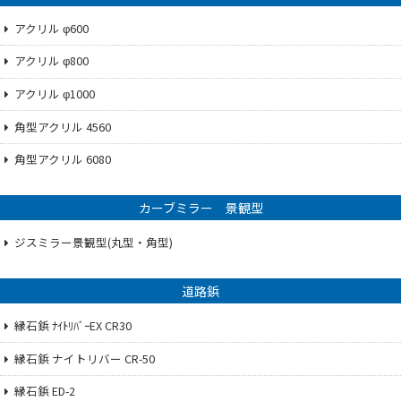
アクリル φ600
アクリル φ800
アクリル φ1000
角型アクリル 4560
角型アクリル 6080
カーブミラー 景観型
ジスミラー景観型(丸型・角型)
道路鋲
縁石鋲 ﾅｲﾄﾘﾊﾞｰEX CR30
縁石鋲 ナイトリバー CR-50
縁石鋲 ED-2