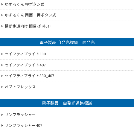
ゆずるくん 押ボタン式
ゆずるくん 両面 押ボタン式
横断歩道向け 簡易ｽﾎﾟｯﾄﾗｲﾄ
電子製品 自発光標識 面発光
セイフティブライト330
セイフティブライト407
セイフティブライト330_407
オプトフレックス
電子製品 自発光道路標識
サンフラッシャー
サンフラッシャー407