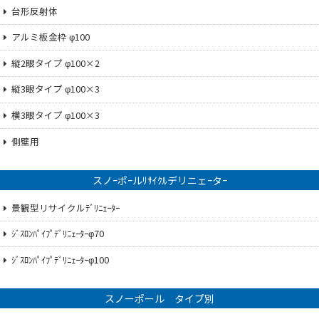
台形反射体
アルミ板金枠 φ100
縦2眼タイプ φ100×2
縦3眼タイプ φ100×3
横3眼タイプ φ100×3
側壁用
スノｰポｰルﾘｻｲｸﾙデリニェｰタｰ
景観型リサイクルﾃﾞﾘﾆｪｰﾀｰ
ｼﾞｽﾛﾝﾊﾟｲﾌﾟﾃﾞﾘﾆｪｰﾀｰφ70
ｼﾞｽﾛﾝﾊﾟｲﾌﾟﾃﾞﾘﾆｪｰﾀｰφ100
スノーポール タイプ別