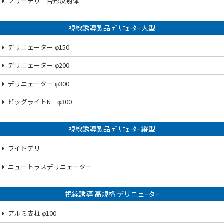
フリーデリ 台形反射体
視線誘導製品 ﾃﾞﾘﾆｪｰﾀｰ 大型
デリニェーター φ150
デリニェーター φ200
デリニェーター φ300
ビッグライトN φ300
視線誘導製品 ﾃﾞﾘﾆｪｰﾀｰ 縦型
ワイドデリ
ニュートラスデリニェーター
視線誘導 高規格 デリニェｰタｰ
アルミ支柱 φ100