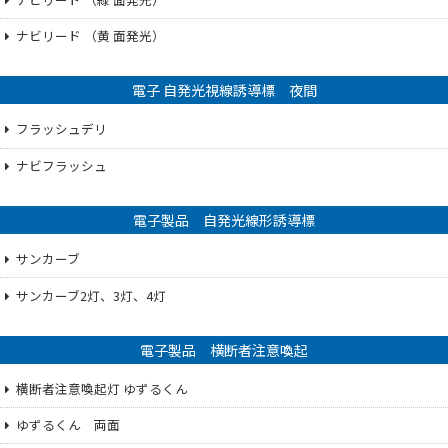
ナビリード （黄 面発光）
電子 自発光視線誘導標 夜間
フラッシュデリ
ナビフラッシュ
電子製品 自発光線形誘導標
サンカーブ
サンカーブ2灯、3灯、4灯
電子製品 横断者注意喚起
横断者注意喚起灯 ゆずるくん
ゆずるくん 両面