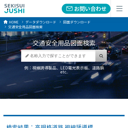
お問い合わせ
お問い合わせ
メニュー
メニュー
HOME
データダウンロード
図面ダウンロード
交通安全用品図面検索
交通安全用品
図面検索
例：視線誘導製品、LED電光表示板、道路鋲
etc..
検索結果：高規格道路 視線誘導標