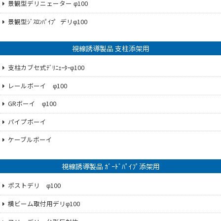
景観型デリニェーター φ100
景観型ｼﾞｽﾛﾝﾊﾟｲﾌ゜デリφ100
視線誘導製品 支柱添架用
支柱カブセ式ﾃﾞﾘﾆｪｰﾀｰφ100
レールボーイ φ100
GRボーイ φ100
パイプボーイ
ケーブルボーイ
視線誘導製品 ｶﾞｰﾄﾞﾊﾟｲﾌﾟ添架用
ポストデリ φ100
横ビーム取付用デリφ100