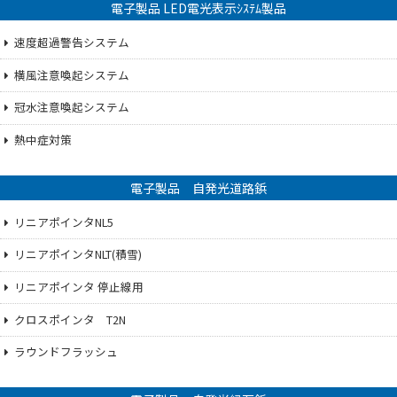
電子製品 LED電光表示ｼｽﾃﾑ製品
速度超過警告システム
横風注意喚起システム
冠水注意喚起システム
熱中症対策
電子製品 自発光道路鋲
リニアポインタNL5
リニアポインタNLT(積雪)
リニアポインタ 停止線用
クロスポインタ T2N
ラウンドフラッシュ