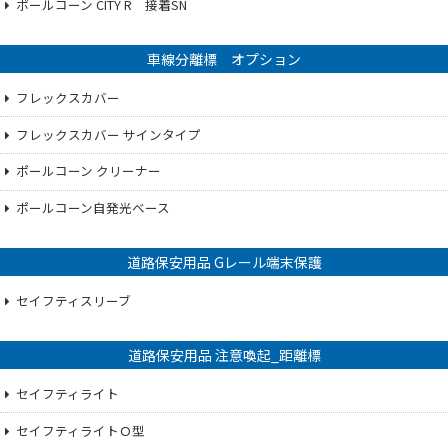
ポールコーン CITY R 接着SN
車線分離標 オプション
フレックスカバー
フレックスカバー サインタイプ
ポールコーン クリーナー
ポールコーン自発光ベース
道路保安用品 Gレール端末保護
セイフティスリーブ
道路保安用品 注意喚起_距離標
セイフティライト
セイフティライトＯ型