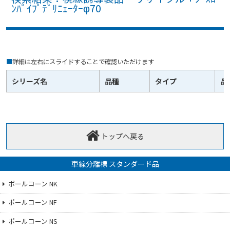
ﾝﾊﾟｲﾌﾟﾃﾞﾘﾆｪｰﾀｰφ70
■
詳細は左右にスライドすることで確認いただけます
シリーズ名
品種
タイプ
品
トップへ戻る
車線分離標 スタンダード品
ポールコーン NK
ポールコーン NF
ポールコーン NS