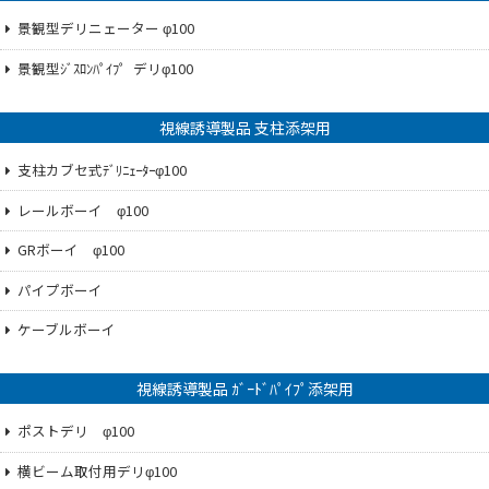
景観型デリニェーター φ100
景観型ｼﾞｽﾛﾝﾊﾟｲﾌ゜デリφ100
視線誘導製品 支柱添架用
支柱カブセ式ﾃﾞﾘﾆｪｰﾀｰφ100
レールボーイ φ100
GRボーイ φ100
パイプボーイ
ケーブルボーイ
視線誘導製品 ｶﾞｰﾄﾞﾊﾟｲﾌﾟ添架用
ポストデリ φ100
横ビーム取付用デリφ100