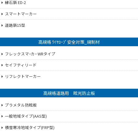
縁石鋲 ED-2
スマートマーカー
道路鋲15型
高規格 ﾜｲﾔﾛｰﾌﾟ安全対策_規制材
フレックスマｰカｰ WRタイプ
セイフティリード
リフレクトマーカー
高規格道路用 眩光防止板
プラメタル防眩板
一般地域タイプ(AAS型)
積雪寒冷地域タイプ(FRP型)