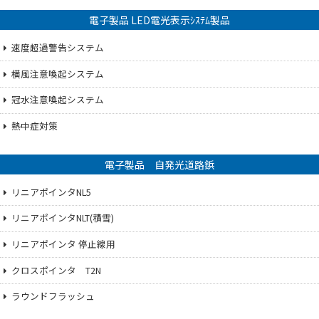
電子製品 LED電光表示ｼｽﾃﾑ製品
速度超過警告システム
横風注意喚起システム
冠水注意喚起システム
熱中症対策
電子製品 自発光道路鋲
リニアポインタNL5
リニアポインタNLT(積雪)
リニアポインタ 停止線用
クロスポインタ T2N
ラウンドフラッシュ