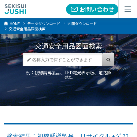
お問い合わせ
お問い合わせ
メニュー
メニュー
HOME
データダウンロード
図面ダウンロード
交通安全用品図面検索
交通安全用品
図面検索
例：視線誘導製品、LED電光表示板、道路鋲
etc..
検索結果：視線誘導製品 リサイクル + ｼﾞｽﾛ