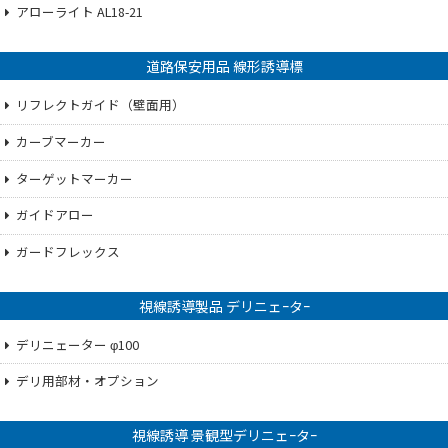
アローライト AL18-21
道路保安用品 線形誘導標
リフレクトガイド（壁面用）
カーブマーカー
ターゲットマーカー
ガイドアロー
ガードフレックス
視線誘導製品 デリニェｰタｰ
デリニェーター φ100
デリ用部材・オプション
視線誘導 景観型デリニェｰタｰ