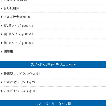
台形反射体
アルミ板金枠 φ100
縦2眼タイプ φ100×2
縦3眼タイプ φ100×3
横3眼タイプ φ100×3
側壁用
スノｰポｰルﾘｻｲｸﾙデリニェｰタｰ
景観型リサイクルﾃﾞﾘﾆｪｰﾀｰ
ｼﾞｽﾛﾝﾊﾟｲﾌﾟﾃﾞﾘﾆｪｰﾀｰφ70
ｼﾞｽﾛﾝﾊﾟｲﾌﾟﾃﾞﾘﾆｪｰﾀｰφ100
スノーポール タイプ別