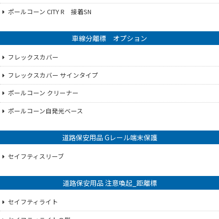
ポールコーン CITY R 接着SN
車線分離標 オプション
フレックスカバー
フレックスカバー サインタイプ
ポールコーン クリーナー
ポールコーン自発光ベース
道路保安用品 Gレール端末保護
セイフティスリーブ
道路保安用品 注意喚起_距離標
セイフティライト