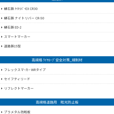
縁石鋲 ﾅｲﾄﾘﾊﾞｰEX CR30
縁石鋲 ナイトリバー CR-50
縁石鋲 ED-2
スマートマーカー
道路鋲15型
高規格 ﾜｲﾔﾛｰﾌﾟ安全対策_規制材
フレックスマｰカｰ WRタイプ
セイフティリード
リフレクトマーカー
高規格道路用 眩光防止板
プラメタル防眩板