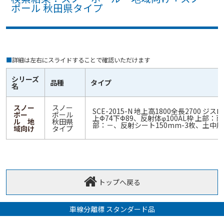
ポール 秋田県タイプ
■
詳細は左右にスライドすることで確認いただけます
シリーズ
品種
タイプ
名
スノー
スノー
SCE-2015-N 地上高1800全長2700 ジ
ポー
ポール
上Ф74下Ф89、反射体φ100AL枠 上部：
ル 地
秋田県
部：－、反射シート150mm-3枚、土中用
域向け
タイプ
トップへ戻る
車線分離標 スタンダード品