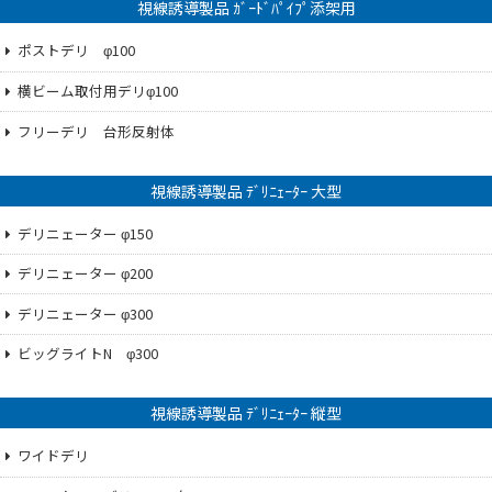
視線誘導製品 ｶﾞｰﾄﾞﾊﾟｲﾌﾟ添架用
ポストデリ φ100
横ビーム取付用デリφ100
フリーデリ 台形反射体
視線誘導製品 ﾃﾞﾘﾆｪｰﾀｰ 大型
デリニェーター φ150
デリニェーター φ200
デリニェーター φ300
ビッグライトN φ300
視線誘導製品 ﾃﾞﾘﾆｪｰﾀｰ 縦型
ワイドデリ