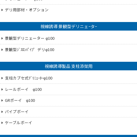
デリ用部材・オプション
視線誘導 景観型デリニェｰタｰ
景観型デリニェーター φ100
景観型ｼﾞｽﾛﾝﾊﾟｲﾌ゜デリφ100
視線誘導製品 支柱添架用
支柱カブセ式ﾃﾞﾘﾆｪｰﾀｰφ100
レールボーイ φ100
GRボーイ φ100
パイプボーイ
ケーブルボーイ