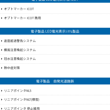
オプトマーカー ICOT
オプトマーカー ICOT 商用
電子製品 LED電光表示ｼｽﾃﾑ製品
速度超過警告システム
横風注意喚起システム
冠水注意喚起システム
熱中症対策
電子製品 自発光道路鋲
リニアポインタNL5
リニアポインタNLT(積雪)
リニアポインタ 停止線用