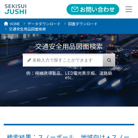
お問い合わせ
お問い合わせ
メニュー
メニュー
HOME
データダウンロード
図面ダウンロード
交通安全用品図面検索
交通安全用品
図面検索
例：視線誘導製品、LED電光表示板、道路鋲
etc..
検索結果：スノーポール 地域向け + スノー