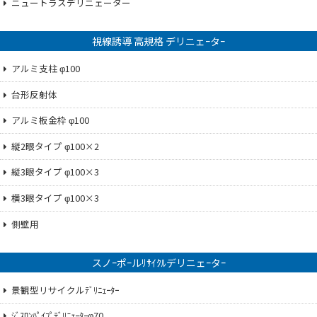
ニュートラスデリニェーター
視線誘導 高規格 デリニェｰタｰ
アルミ支柱 φ100
台形反射体
アルミ板金枠 φ100
縦2眼タイプ φ100×2
縦3眼タイプ φ100×3
横3眼タイプ φ100×3
側壁用
スノｰポｰルﾘｻｲｸﾙデリニェｰタｰ
景観型リサイクルﾃﾞﾘﾆｪｰﾀｰ
ｼﾞｽﾛﾝﾊﾟｲﾌﾟﾃﾞﾘﾆｪｰﾀｰφ70