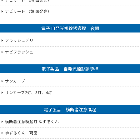
ナビリード （黄 面発光）
電子 自発光視線誘導標 夜間
フラッシュデリ
ナビフラッシュ
電子製品 自発光線形誘導標
サンカーブ
サンカーブ2灯、3灯、4灯
電子製品 横断者注意喚起
横断者注意喚起灯 ゆずるくん
ゆずるくん 両面