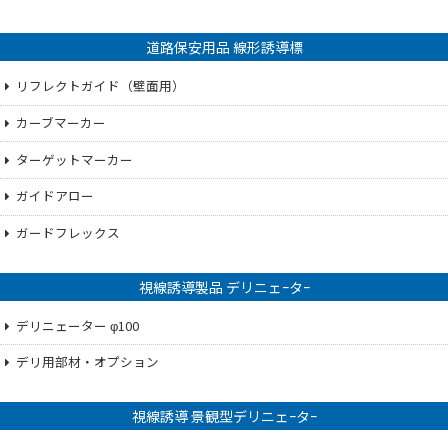
道路保安用品 線形誘導標
リフレクトガイド（壁面用）
カーブマーカー
ターゲットマーカー
ガイドアロー
ガードフレックス
視線誘導製品 デリニェｰタｰ
デリニェーター φ100
デリ用部材・オプション
視線誘導 景観型デリニェｰタｰ