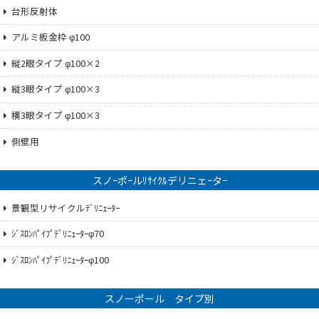
台形反射体
アルミ板金枠 φ100
縦2眼タイプ φ100×2
縦3眼タイプ φ100×3
横3眼タイプ φ100×3
側壁用
スノｰポｰルﾘｻｲｸﾙデリニェｰタｰ
景観型リサイクルﾃﾞﾘﾆｪｰﾀｰ
ｼﾞｽﾛﾝﾊﾟｲﾌﾟﾃﾞﾘﾆｪｰﾀｰφ70
ｼﾞｽﾛﾝﾊﾟｲﾌﾟﾃﾞﾘﾆｪｰﾀｰφ100
スノーポール タイプ別