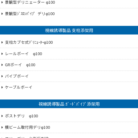
景観型デリニェーター φ100
景観型ｼﾞｽﾛﾝﾊﾟｲﾌ゜デリφ100
視線誘導製品 支柱添架用
支柱カブセ式ﾃﾞﾘﾆｪｰﾀｰφ100
レールボーイ φ100
GRボーイ φ100
パイプボーイ
ケーブルボーイ
視線誘導製品 ｶﾞｰﾄﾞﾊﾟｲﾌﾟ添架用
ポストデリ φ100
横ビーム取付用デリφ100