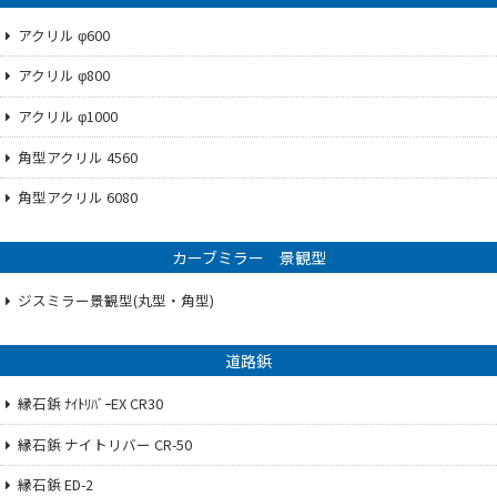
アクリル φ600
アクリル φ800
アクリル φ1000
角型アクリル 4560
角型アクリル 6080
カーブミラー 景観型
ジスミラー景観型(丸型・角型)
道路鋲
縁石鋲 ﾅｲﾄﾘﾊﾞｰEX CR30
縁石鋲 ナイトリバー CR-50
縁石鋲 ED-2