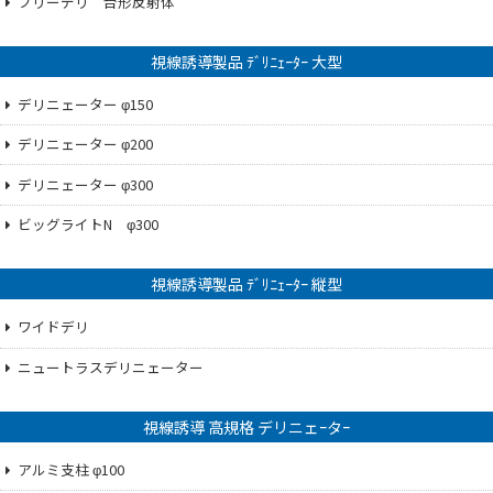
フリーデリ 台形反射体
視線誘導製品 ﾃﾞﾘﾆｪｰﾀｰ 大型
デリニェーター φ150
デリニェーター φ200
デリニェーター φ300
ビッグライトN φ300
視線誘導製品 ﾃﾞﾘﾆｪｰﾀｰ 縦型
ワイドデリ
ニュートラスデリニェーター
視線誘導 高規格 デリニェｰタｰ
アルミ支柱 φ100