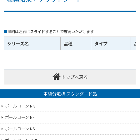
■
詳細は左右にスライドすることで確認いただけます
シリーズ名
品種
タイプ
品
トップへ戻る
車線分離標 スタンダード品
ポールコーン NK
ポールコーン NF
ポールコーン NS