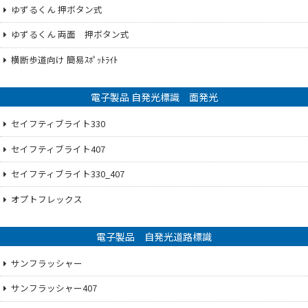
ゆずるくん 押ボタン式
ゆずるくん 両面 押ボタン式
横断歩道向け 簡易ｽﾎﾟｯﾄﾗｲﾄ
電子製品 自発光標識 面発光
セイフティブライト330
セイフティブライト407
セイフティブライト330_407
オプトフレックス
電子製品 自発光道路標識
サンフラッシャー
サンフラッシャー407