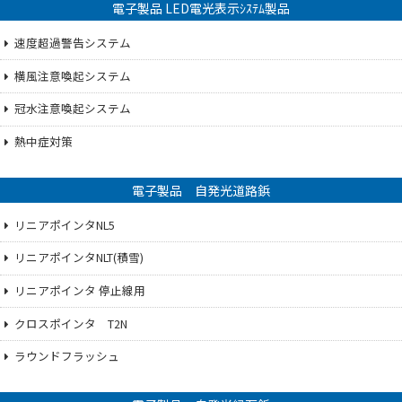
電子製品 LED電光表示ｼｽﾃﾑ製品
速度超過警告システム
横風注意喚起システム
冠水注意喚起システム
熱中症対策
電子製品 自発光道路鋲
リニアポインタNL5
リニアポインタNLT(積雪)
リニアポインタ 停止線用
クロスポインタ T2N
ラウンドフラッシュ