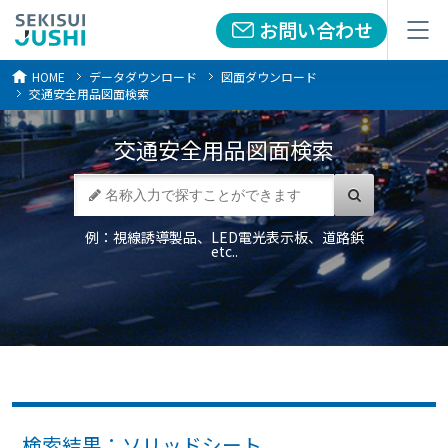
お問い合わせ
お問い合わせ
メニュー
メニュー
HOME
データダウンロード
図面ダウンロード
交通安全用品図面検索
交通安全用品
図面検索
例：視線誘導製品、LED電光表示板、道路鋲
etc..
検索結果：ソリッドシート