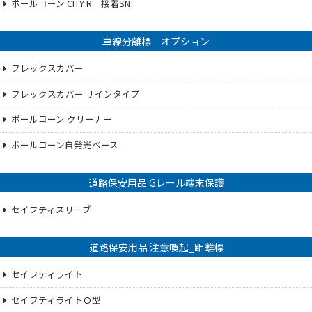
ポールコーン CITY R 接着SN
車線分離標 オプション
フレックスカバー
フレックスカバー サインタイプ
ポールコーン クリーナー
ポールコーン自発光ベース
道路保安用品 Gレール端末保護
セイフティスリーブ
道路保安用品 注意喚起_距離標
セイフティライト
セイフティライトＯ型