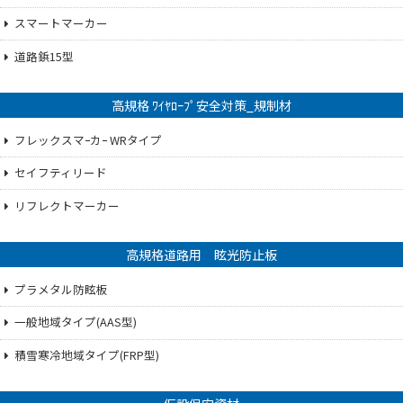
スマートマーカー
道路鋲15型
高規格 ﾜｲﾔﾛｰﾌﾟ安全対策_規制材
フレックスマｰカｰ WRタイプ
セイフティリード
リフレクトマーカー
高規格道路用 眩光防止板
プラメタル防眩板
一般地域タイプ(AAS型)
積雪寒冷地域タイプ(FRP型)