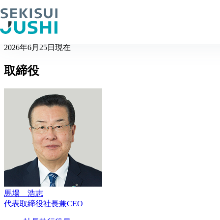
役員紹介
2026年6月25日現在
取締役
馬場 浩志
代表取締役社長兼CEO