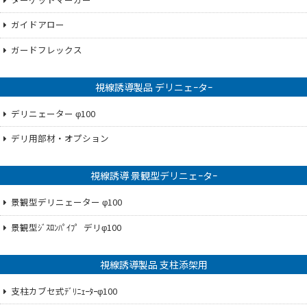
ガイドアロー
ガードフレックス
視線誘導製品 デリニェｰタｰ
デリニェーター φ100
デリ用部材・オプション
視線誘導 景観型デリニェｰタｰ
景観型デリニェーター φ100
景観型ｼﾞｽﾛﾝﾊﾟｲﾌ゜デリφ100
視線誘導製品 支柱添架用
支柱カブセ式ﾃﾞﾘﾆｪｰﾀｰφ100