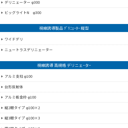
デリニェーター φ300
ビッグライトN φ300
視線誘導製品 ﾃﾞﾘﾆｪｰﾀｰ 縦型
ワイドデリ
ニュートラスデリニェーター
視線誘導 高規格 デリニェｰタｰ
アルミ支柱 φ100
台形反射体
アルミ板金枠 φ100
縦2眼タイプ φ100×2
縦3眼タイプ φ100×3