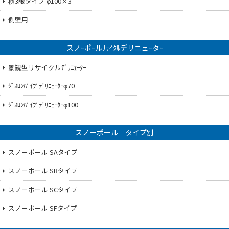
横3眼タイプ φ100×3
側壁用
スノｰポｰルﾘｻｲｸﾙデリニェｰタｰ
景観型リサイクルﾃﾞﾘﾆｪｰﾀｰ
ｼﾞｽﾛﾝﾊﾟｲﾌﾟﾃﾞﾘﾆｪｰﾀｰφ70
ｼﾞｽﾛﾝﾊﾟｲﾌﾟﾃﾞﾘﾆｪｰﾀｰφ100
スノーポール タイプ別
スノーポール SAタイプ
スノーポール SBタイプ
スノーポール SCタイプ
スノーポール SFタイプ