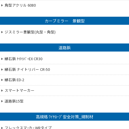
角型アクリル 6080
カーブミラー 景観型
ジスミラー景観型(丸型・角型)
道路鋲
縁石鋲 ﾅｲﾄﾘﾊﾞｰEX CR30
縁石鋲 ナイトリバー CR-50
縁石鋲 ED-2
スマートマーカー
道路鋲15型
高規格 ﾜｲﾔﾛｰﾌﾟ安全対策_規制材
フレックスマｰカｰ WRタイプ