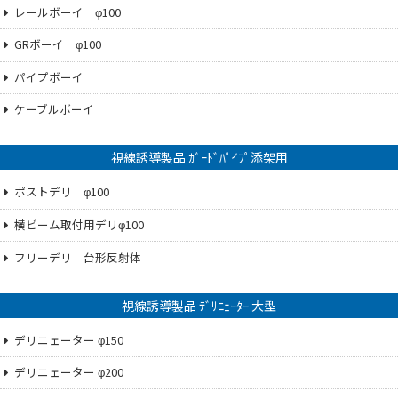
レールボーイ φ100
GRボーイ φ100
パイプボーイ
ケーブルボーイ
視線誘導製品 ｶﾞｰﾄﾞﾊﾟｲﾌﾟ添架用
ポストデリ φ100
横ビーム取付用デリφ100
フリーデリ 台形反射体
視線誘導製品 ﾃﾞﾘﾆｪｰﾀｰ 大型
デリニェーター φ150
デリニェーター φ200