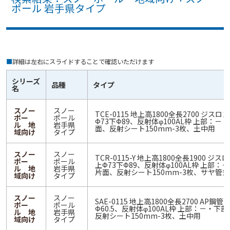
ポール 岩手県タイプ
■
詳細は左右にスライドすることで確認いただけます
シリーズ
品種
タイプ
名
スノー
スノー
TCE-0115 地上高1800全長2700 ジスロ
ポー
ポール
Ф73下Ф89、反射体φ100AL枠 上部：－
ル 地
岩手県
面、反射シート150mm-3枚、土中用
域向け
タイプ
スノー
スノー
TCR-0115-Y 地上高1800全長1900 ジ
ポー
ポール
上Ф73下Ф89、反射体φ100AL枠 上部：
ル 地
岩手県
片面、反射シート150mm-3枚、サヤ管式
域向け
タイプ
スノー
スノー
SAE-0115 地上高1800全長2700 AP鋼管 
ポー
ポール
Ф60.5、反射体φ100AL枠 上部：－・下
ル 地
岩手県
反射シート150mm-3枚、土中用
域向け
タイプ