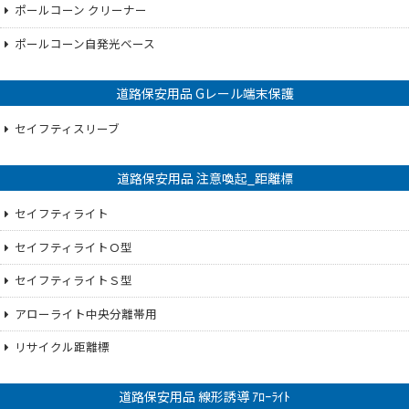
ポールコーン クリーナー
ポールコーン自発光ベース
道路保安用品 Gレール端末保護
セイフティスリーブ
道路保安用品 注意喚起_距離標
セイフティライト
セイフティライトＯ型
セイフティライトＳ型
アローライト中央分離帯用
リサイクル距離標
道路保安用品 線形誘導 ｱﾛｰﾗｲﾄ