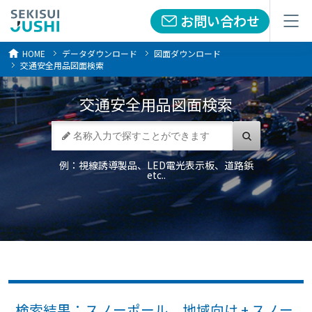
お問い合わせ
お問い合わせ
メニュー
メニュー
HOME
データダウンロード
図面ダウンロード
交通安全用品図面検索
交通安全用品
図面検索
例：視線誘導製品、LED電光表示板、道路鋲
etc..
検索結果：スノーポール 地域向け + スノー