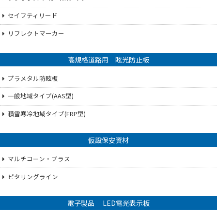
セイフティリード
リフレクトマーカー
高規格道路用 眩光防止板
プラメタル防眩板
一般地域タイプ(AAS型)
積雪寒冷地域タイプ(FRP型)
仮設保安資材
マルチコーン・プラス
ピタリングライン
電子製品 LED電光表示板