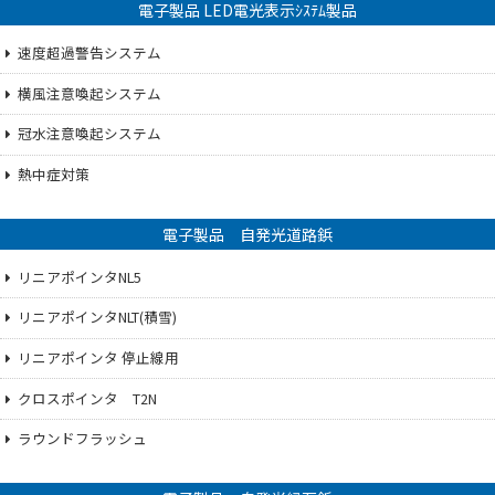
電子製品 LED電光表示ｼｽﾃﾑ製品
速度超過警告システム
横風注意喚起システム
冠水注意喚起システム
熱中症対策
電子製品 自発光道路鋲
リニアポインタNL5
リニアポインタNLT(積雪)
リニアポインタ 停止線用
クロスポインタ T2N
ラウンドフラッシュ