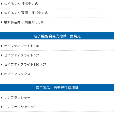
ゆずるくん 押ボタン式
ゆずるくん 両面 押ボタン式
横断歩道向け 簡易ｽﾎﾟｯﾄﾗｲﾄ
電子製品 自発光標識 面発光
セイフティブライト330
セイフティブライト407
セイフティブライト330_407
オプトフレックス
電子製品 自発光道路標識
サンフラッシャー
サンフラッシャー407