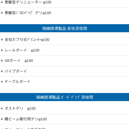
景観型デリニェーター φ100
景観型ｼﾞｽﾛﾝﾊﾟｲﾌ゜デリφ100
視線誘導製品 支柱添架用
支柱カブセ式ﾃﾞﾘﾆｪｰﾀｰφ100
レールボーイ φ100
GRボーイ φ100
パイプボーイ
ケーブルボーイ
視線誘導製品 ｶﾞｰﾄﾞﾊﾟｲﾌﾟ添架用
ポストデリ φ100
横ビーム取付用デリφ100