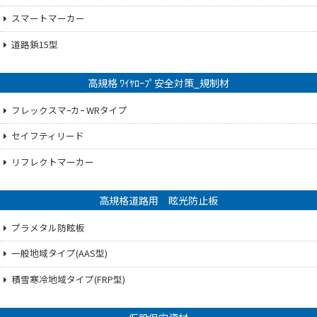
スマートマーカー
道路鋲15型
高規格 ﾜｲﾔﾛｰﾌﾟ安全対策_規制材
フレックスマｰカｰ WRタイプ
セイフティリード
リフレクトマーカー
高規格道路用 眩光防止板
プラメタル防眩板
一般地域タイプ(AAS型)
積雪寒冷地域タイプ(FRP型)