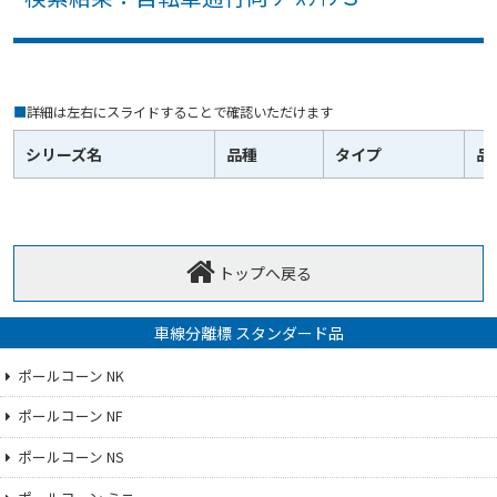
■
詳細は左右にスライドすることで確認いただけます
シリーズ名
品種
タイプ
品
トップへ戻る
車線分離標 スタンダード品
ポールコーン NK
ポールコーン NF
ポールコーン NS