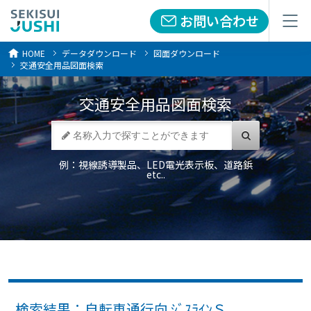
お問い合わせ
お問い合わせ
メニュー
メニュー
HOME
データダウンロード
図面ダウンロード
交通安全用品図面検索
交通安全用品
図面検索
例：視線誘導製品、LED電光表示板、道路鋲
etc..
検索結果：自転車通行向 ｼﾞｽﾗｲﾝＳ