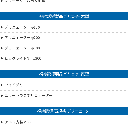
フリーデリ 台形反射体
視線誘導製品 ﾃﾞﾘﾆｪｰﾀｰ 大型
デリニェーター φ150
デリニェーター φ200
デリニェーター φ300
ビッグライトN φ300
視線誘導製品 ﾃﾞﾘﾆｪｰﾀｰ 縦型
ワイドデリ
ニュートラスデリニェーター
視線誘導 高規格 デリニェｰタｰ
アルミ支柱 φ100