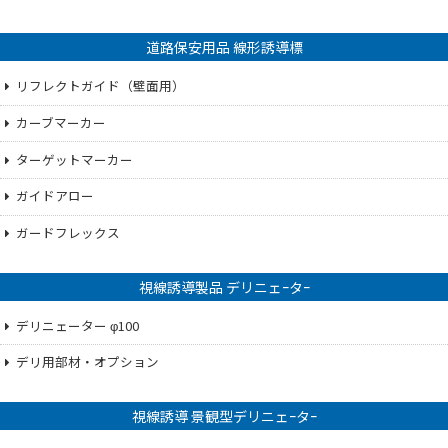
道路保安用品 線形誘導標
リフレクトガイド（壁面用）
カーブマーカー
ターゲットマーカー
ガイドアロー
ガードフレックス
視線誘導製品 デリニェｰタｰ
デリニェーター φ100
デリ用部材・オプション
視線誘導 景観型デリニェｰタｰ