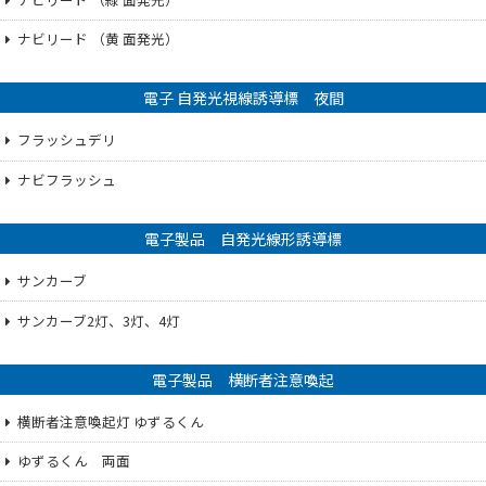
ナビリード （黄 面発光）
電子 自発光視線誘導標 夜間
フラッシュデリ
ナビフラッシュ
電子製品 自発光線形誘導標
サンカーブ
サンカーブ2灯、3灯、4灯
電子製品 横断者注意喚起
横断者注意喚起灯 ゆずるくん
ゆずるくん 両面