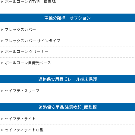
ポールコーン CITY R 接着SN
車線分離標 オプション
フレックスカバー
フレックスカバー サインタイプ
ポールコーン クリーナー
ポールコーン自発光ベース
道路保安用品 Gレール端末保護
セイフティスリーブ
道路保安用品 注意喚起_距離標
セイフティライト
セイフティライトＯ型