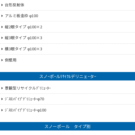
台形反射体
アルミ板金枠 φ100
縦2眼タイプ φ100×2
縦3眼タイプ φ100×3
横3眼タイプ φ100×3
側壁用
スノｰポｰルﾘｻｲｸﾙデリニェｰタｰ
景観型リサイクルﾃﾞﾘﾆｪｰﾀｰ
ｼﾞｽﾛﾝﾊﾟｲﾌﾟﾃﾞﾘﾆｪｰﾀｰφ70
ｼﾞｽﾛﾝﾊﾟｲﾌﾟﾃﾞﾘﾆｪｰﾀｰφ100
スノーポール タイプ別