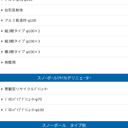
台形反射体
アルミ板金枠 φ100
縦2眼タイプ φ100×2
縦3眼タイプ φ100×3
横3眼タイプ φ100×3
側壁用
スノｰポｰルﾘｻｲｸﾙデリニェｰタｰ
景観型リサイクルﾃﾞﾘﾆｪｰﾀｰ
ｼﾞｽﾛﾝﾊﾟｲﾌﾟﾃﾞﾘﾆｪｰﾀｰφ70
ｼﾞｽﾛﾝﾊﾟｲﾌﾟﾃﾞﾘﾆｪｰﾀｰφ100
スノーポール タイプ別