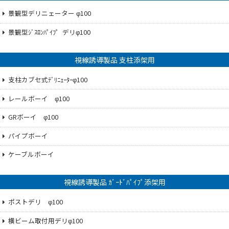
景観型デリニェーター φ100
景観型ｼﾞｽﾛﾝﾊﾟｲﾌ゜デリφ100
視線誘導製品 支柱添架用
支柱カブセ式ﾃﾞﾘﾆｪｰﾀｰφ100
レールボーイ φ100
GRボーイ φ100
パイプボーイ
ケーブルボーイ
視線誘導製品 ｶﾞｰﾄﾞﾊﾟｲﾌﾟ添架用
ポストデリ φ100
横ビーム取付用デリφ100