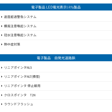
電子製品 LED電光表示ｼｽﾃﾑ製品
速度超過警告システム
横風注意喚起システム
冠水注意喚起システム
熱中症対策
電子製品 自発光道路鋲
リニアポインタNL5
リニアポインタNLT(積雪)
リニアポインタ 停止線用
クロスポインタ T2N
ラウンドフラッシュ