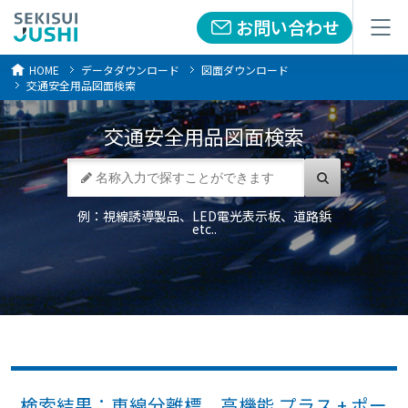
お問い合わせ
お問い合わせ
メニュー
メニュー
HOME
データダウンロード
図面ダウンロード
交通安全用品図面検索
交通安全用品
図面検索
例：視線誘導製品、LED電光表示板、道路鋲
etc..
検索結果：車線分離標 高機能 プラス + ポー