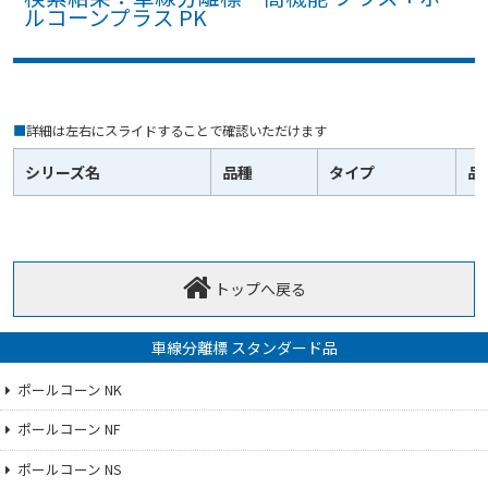
ルコーンプラス PK
■
詳細は左右にスライドすることで確認いただけます
シリーズ名
品種
タイプ
品
トップへ戻る
車線分離標 スタンダード品
ポールコーン NK
ポールコーン NF
ポールコーン NS