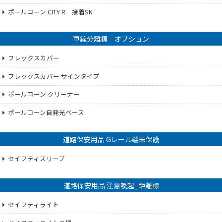
ポールコーン CITY R 接着SN
車線分離標 オプション
フレックスカバー
フレックスカバー サインタイプ
ポールコーン クリーナー
ポールコーン自発光ベース
道路保安用品 Gレール端末保護
セイフティスリーブ
道路保安用品 注意喚起_距離標
セイフティライト