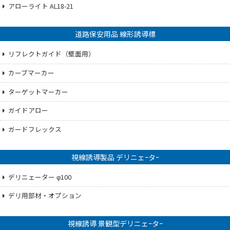
アローライト AL18-21
道路保安用品 線形誘導標
リフレクトガイド（壁面用）
カーブマーカー
ターゲットマーカー
ガイドアロー
ガードフレックス
視線誘導製品 デリニェｰタｰ
デリニェーター φ100
デリ用部材・オプション
視線誘導 景観型デリニェｰタｰ