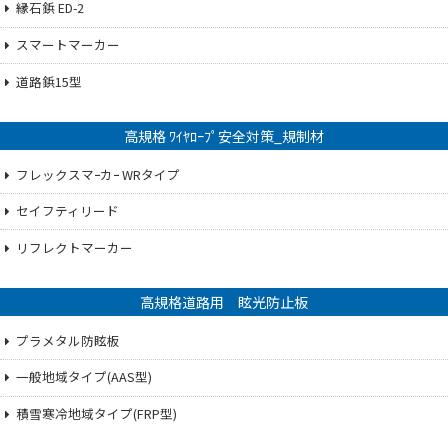
縁石鋲 ED-2
スマートマーカー
道路鋲15型
高規格 ﾜｲﾔﾛｰﾌﾟ安全対策_規制材
フレックスマｰカｰ WRタイプ
セイフティリード
リフレクトマーカー
高規格道路用 眩光防止板
プラメタル防眩板
一般地域タイプ(AAS型)
積雪寒冷地域タイプ(FRP型)