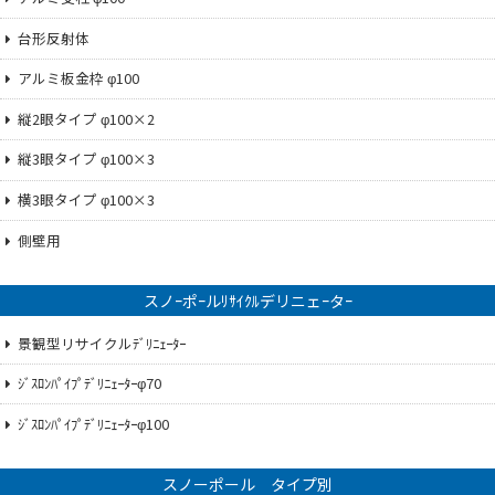
台形反射体
アルミ板金枠 φ100
縦2眼タイプ φ100×2
縦3眼タイプ φ100×3
横3眼タイプ φ100×3
側壁用
スノｰポｰルﾘｻｲｸﾙデリニェｰタｰ
景観型リサイクルﾃﾞﾘﾆｪｰﾀｰ
ｼﾞｽﾛﾝﾊﾟｲﾌﾟﾃﾞﾘﾆｪｰﾀｰφ70
ｼﾞｽﾛﾝﾊﾟｲﾌﾟﾃﾞﾘﾆｪｰﾀｰφ100
スノーポール タイプ別