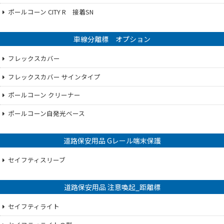
ポールコーン CITY R 接着SN
車線分離標 オプション
フレックスカバー
フレックスカバー サインタイプ
ポールコーン クリーナー
ポールコーン自発光ベース
道路保安用品 Gレール端末保護
セイフティスリーブ
道路保安用品 注意喚起_距離標
セイフティライト