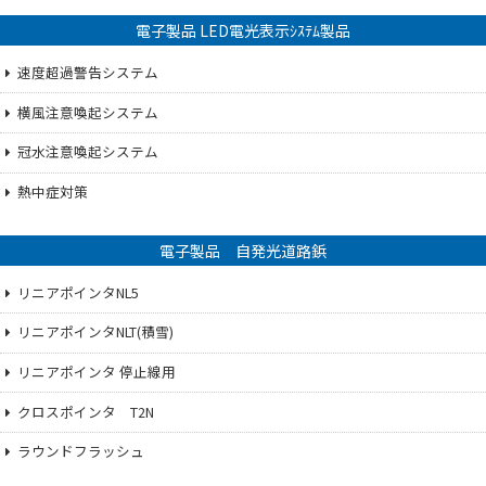
電子製品 LED電光表示ｼｽﾃﾑ製品
速度超過警告システム
横風注意喚起システム
冠水注意喚起システム
熱中症対策
電子製品 自発光道路鋲
リニアポインタNL5
リニアポインタNLT(積雪)
リニアポインタ 停止線用
クロスポインタ T2N
ラウンドフラッシュ