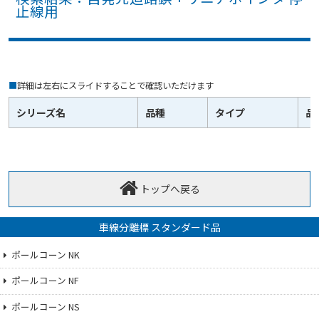
止線用
■
詳細は左右にスライドすることで確認いただけます
シリーズ名
品種
タイプ
品
トップへ戻る
車線分離標 スタンダード品
ポールコーン NK
ポールコーン NF
ポールコーン NS