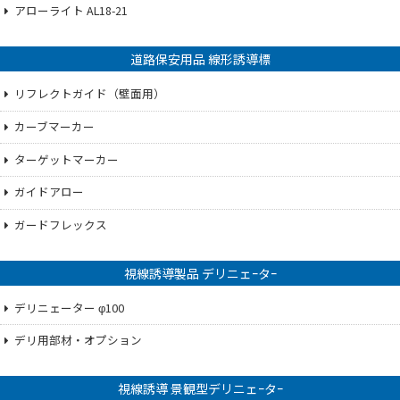
アローライト AL18-21
道路保安用品 線形誘導標
リフレクトガイド（壁面用）
カーブマーカー
ターゲットマーカー
ガイドアロー
ガードフレックス
視線誘導製品 デリニェｰタｰ
デリニェーター φ100
デリ用部材・オプション
視線誘導 景観型デリニェｰタｰ