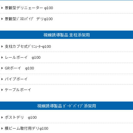
景観型デリニェーター φ100
景観型ｼﾞｽﾛﾝﾊﾟｲﾌ゜デリφ100
視線誘導製品 支柱添架用
支柱カブセ式ﾃﾞﾘﾆｪｰﾀｰφ100
レールボーイ φ100
GRボーイ φ100
パイプボーイ
ケーブルボーイ
視線誘導製品 ｶﾞｰﾄﾞﾊﾟｲﾌﾟ添架用
ポストデリ φ100
横ビーム取付用デリφ100