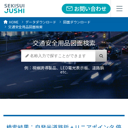
お問い合わせ
お問い合わせ
メニュー
メニュー
HOME
データダウンロード
図面ダウンロード
交通安全用品図面検索
交通安全用品
図面検索
例：視線誘導製品、LED電光表示板、道路鋲
etc..
検索結果：自発光道路鋲 + リニアポインタ 停