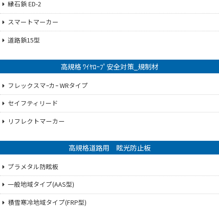
縁石鋲 ED-2
スマートマーカー
道路鋲15型
高規格 ﾜｲﾔﾛｰﾌﾟ安全対策_規制材
フレックスマｰカｰ WRタイプ
セイフティリード
リフレクトマーカー
高規格道路用 眩光防止板
プラメタル防眩板
一般地域タイプ(AAS型)
積雪寒冷地域タイプ(FRP型)