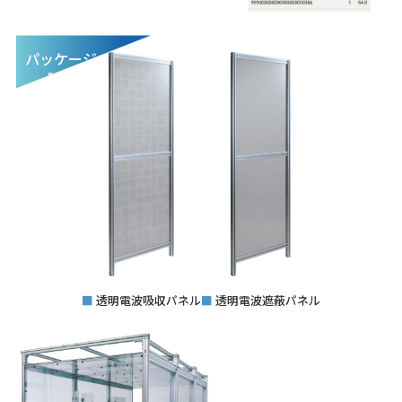
パッケージ
製品
■
透明電波吸収パネル
■
透明電波遮蔽パネル