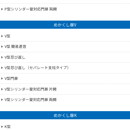
P型シリンダー錠対応門扉 両開
めかくし塀V
V型
V型 簡易遮音
V型忍び返し
V型忍び返し（セパレート支柱タイプ）
V型門扉
V型シリンダー錠対応門扉 片開
V型シリンダー錠対応門扉 両開
めかくし塀K
K型