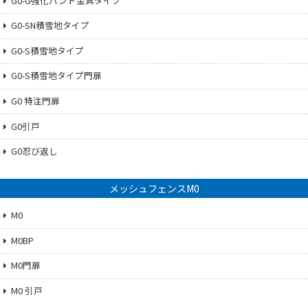
G0-G強化バンド金具タイプ
G0-SN積雪地タイプ
G0-S積雪地タイプ
G0-S積雪地タイプ門扉
G0 特注門扉
G0引戸
G0忍び返し
メッシュフェンスM0
M0
M0BP
M0門扉
M0 引戸