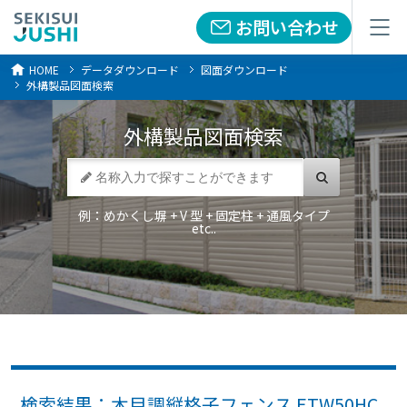
お問い合わせ
お問い合わせ
メニュー
メニュー
HOME
データダウンロード
図面ダウンロード
外構製品図面検索
外構製品
図面検索
例：めかくし塀 + V 型 + 固定柱 + 通風タイプ
etc..
検索結果：木目調縦格子フェンス ETW50HC