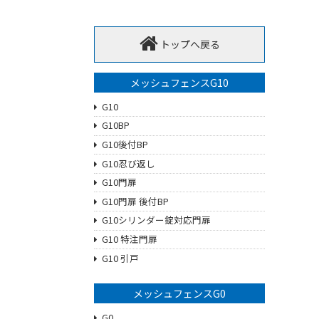
トップへ戻る
メッシュフェンスG10
G10
G10BP
G10後付BP
G10忍び返し
G10門扉
G10門扉 後付BP
G10シリンダー錠対応門扉
G10 特注門扉
G10 引戸
メッシュフェンスG0
G0