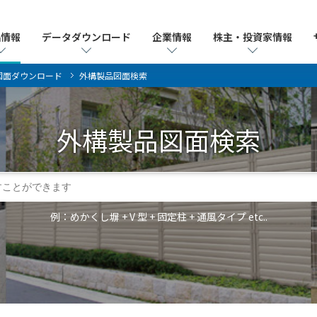
品情報
品情報
データダウンロード
データダウンロード
企業情報
企業情報
株主・投資家情報
株主・投資家情報
図面ダウンロード
外構製品図面検索
外構製品
図面検索
例：めかくし塀 + V 型 + 固定柱 + 通風タイプ etc..