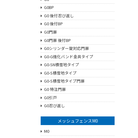
G0BP
G0 後付忍び返し
G0 後付BP
G0門扉
G0門扉 後付BP
G0シリンダー錠対応門扉
G0-G強化バンド金具タイプ
G0-SN積雪地タイプ
G0-S積雪地タイプ
G0-S積雪地タイプ門扉
G0 特注門扉
G0引戸
G0忍び返し
メッシュフェンスM0
M0