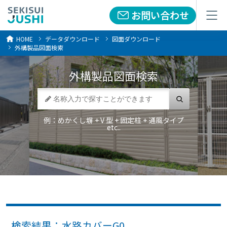
お問い合わせ
お問い合わせ
メニュー
メニュー
HOME
データダウンロード
図面ダウンロード
外構製品図面検索
外構製品
図面検索
例：めかくし塀 + V 型 + 固定柱 + 通風タイプ
etc..
検索結果：水路カバーG0