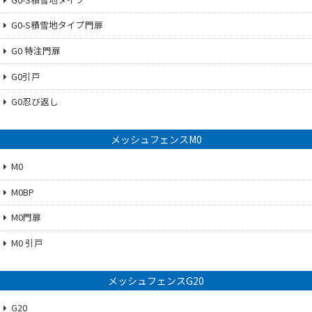
G0-S積雪地タイプ門扉
G0 特注門扉
G0引戸
G0忍び返し
メッシュフェンスM0
M0
M0BP
M0門扉
M0 引戸
メッシュフェンスG20
G20