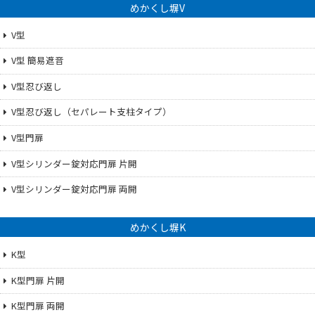
めかくし塀V
V型
V型 簡易遮音
V型忍び返し
V型忍び返し（セパレート支柱タイプ）
V型門扉
V型シリンダー錠対応門扉 片開
V型シリンダー錠対応門扉 両開
めかくし塀K
K型
K型門扉 片開
K型門扉 両開