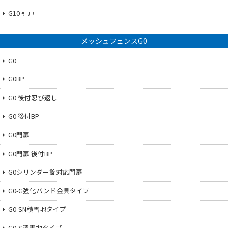
G10 引戸
メッシュフェンスG0
G0
G0BP
G0 後付忍び返し
G0 後付BP
G0門扉
G0門扉 後付BP
G0シリンダー錠対応門扉
G0-G強化バンド金具タイプ
G0-SN積雪地タイプ
G0-S積雪地タイプ