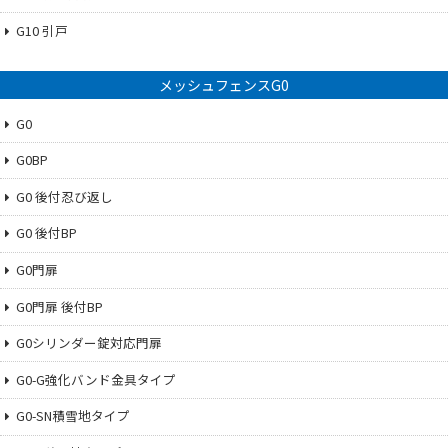
G10 引戸
メッシュフェンスG0
G0
G0BP
G0 後付忍び返し
G0 後付BP
G0門扉
G0門扉 後付BP
G0シリンダー錠対応門扉
G0-G強化バンド金具タイプ
G0-SN積雪地タイプ