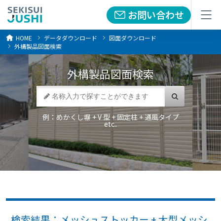
お問い合わせ
お問い合わせ
メニュー
メニュー
HOME
データダウンロード
図面ダウンロード
外構製品図面検索
外構製品
図面検索
例：めかくし塀 + V 型 + 固定柱 + 通風タイプ
etc..
検索結果：メッシュストッカー + 大型メッシ