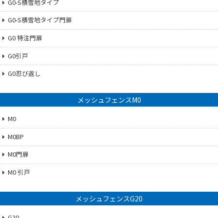
G0-S積雪地タイプ
G0-S積雪地タイプ門扉
G0 特注門扉
G0引戸
G0忍び返し
メッシュフェンスM0
M0
M0BP
M0門扉
M0 引戸
メッシュフェンスG20
G20