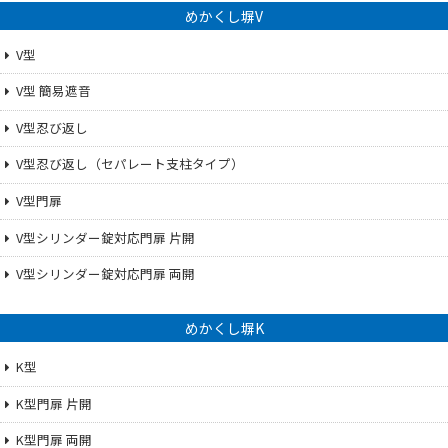
めかくし塀V
V型
V型 簡易遮音
V型忍び返し
V型忍び返し（セパレート支柱タイプ）
V型門扉
V型シリンダー錠対応門扉 片開
V型シリンダー錠対応門扉 両開
めかくし塀K
K型
K型門扉 片開
K型門扉 両開