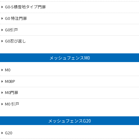
G0-S積雪地タイプ門扉
G0 特注門扉
G0引戸
G0忍び返し
メッシュフェンスM0
M0
M0BP
M0門扉
M0 引戸
メッシュフェンスG20
G20