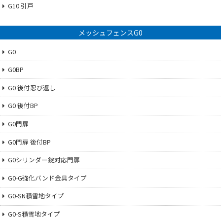
G10 引戸
メッシュフェンスG0
G0
G0BP
G0 後付忍び返し
G0 後付BP
G0門扉
G0門扉 後付BP
G0シリンダー錠対応門扉
G0-G強化バンド金具タイプ
G0-SN積雪地タイプ
G0-S積雪地タイプ