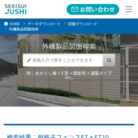
お問い合わせ
お問い合わせ
メニュー
メニュー
HOME
データダウンロード
図面ダウンロード
外構製品図面検索
外構製品
図面検索
例：めかくし塀 + V 型 + 固定柱 + 通風タイプ
etc..
検索結果：縦格子フェンスET + ET10