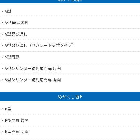
V型
V型 簡易遮音
V型忍び返し
V型忍び返し（セパレート支柱タイプ）
V型門扉
V型シリンダー錠対応門扉 片開
V型シリンダー錠対応門扉 両開
めかくし塀K
K型
K型門扉 片開
K型門扉 両開