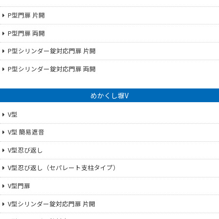
P型門扉 片開
P型門扉 両開
P型シリンダー錠対応門扉 片開
P型シリンダー錠対応門扉 両開
めかくし塀V
V型
V型 簡易遮音
V型忍び返し
V型忍び返し（セパレート支柱タイプ）
V型門扉
V型シリンダー錠対応門扉 片開