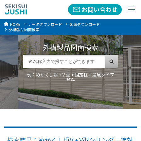
お問い合わせ
お問い合わせ
メニュー
メニュー
HOME
データダウンロード
図面ダウンロード
外構製品図面検索
外構製品
図面検索
例：めかくし塀 + V 型 + 固定柱 + 通風タイプ
etc..
検索結果：めかくし塀V + V型シリンダー錠対