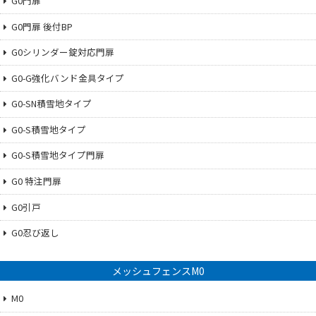
G0門扉
G0門扉 後付BP
G0シリンダー錠対応門扉
G0-G強化バンド金具タイプ
G0-SN積雪地タイプ
G0-S積雪地タイプ
G0-S積雪地タイプ門扉
G0 特注門扉
G0引戸
G0忍び返し
メッシュフェンスM0
M0