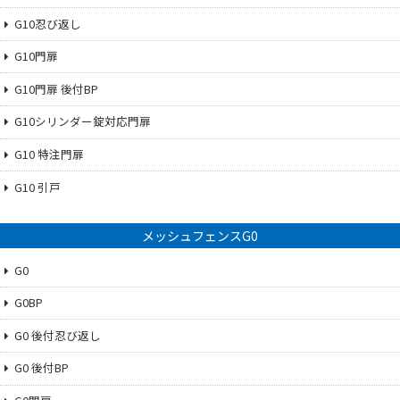
G10忍び返し
G10門扉
G10門扉 後付BP
G10シリンダー錠対応門扉
G10 特注門扉
G10 引戸
メッシュフェンスG0
G0
G0BP
G0 後付忍び返し
G0 後付BP