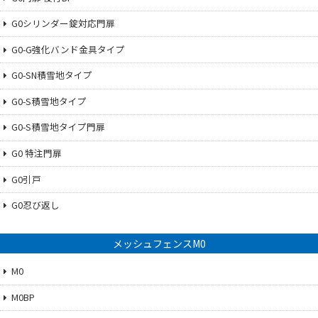
G0シリンダー錠対応門扉
G0-G強化バンド金具タイプ
G0-SN積雪地タイプ
G0-S積雪地タイプ
G0-S積雪地タイプ門扉
G0 特注門扉
G0引戸
G0忍び返し
メッシュフェンスM0
M0
M0BP