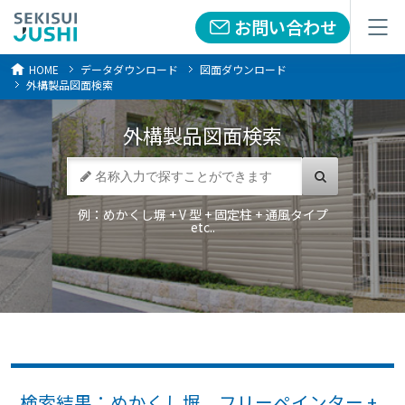
お問い合わせ
お問い合わせ
メニュー
メニュー
HOME
データダウンロード
図面ダウンロード
外構製品図面検索
外構製品
図面検索
例：めかくし塀 + V 型 + 固定柱 + 通風タイプ
etc..
検索結果：めかくし塀 フリーペインター +