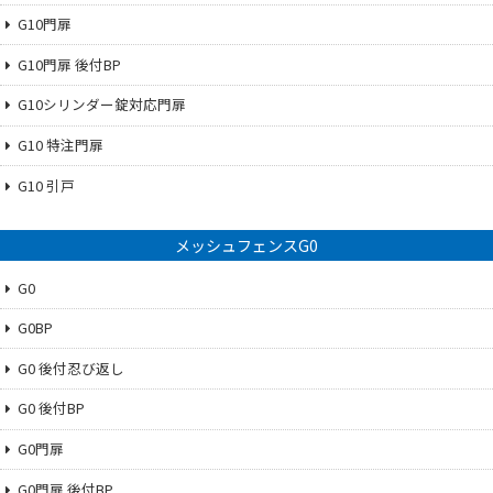
G10門扉
G10門扉 後付BP
G10シリンダー錠対応門扉
G10 特注門扉
G10 引戸
メッシュフェンスG0
G0
G0BP
G0 後付忍び返し
G0 後付BP
G0門扉
G0門扉 後付BP