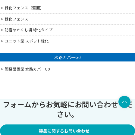
緑化フェンス（壁面）
緑化フェンス
防音めかくし塀 緑化タイプ
ユニット型 スポット緑化
水路カバーG0
簡易設置型 水路カバーG0
上部へ
フォームからお気軽にお問い合わせくだ
さい。
製品に関するお問い合わせ