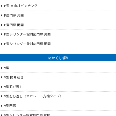
P型 自由柱パンチング
P型門扉 片開
P型門扉 両開
P型シリンダー錠対応門扉 片開
P型シリンダー錠対応門扉 両開
めかくし塀V
V型
V型 簡易遮音
V型忍び返し
V型忍び返し（セパレート支柱タイプ）
V型門扉
V型シリンダー錠対応門扉 片開