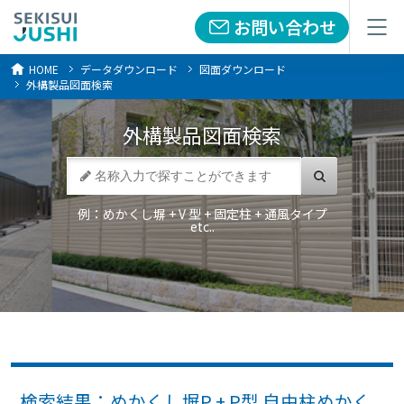
お問い合わせ
お問い合わせ
メニュー
メニュー
HOME
データダウンロード
図面ダウンロード
外構製品図面検索
外構製品
図面検索
例：めかくし塀 + V 型 + 固定柱 + 通風タイプ
etc..
検索結果：めかくし塀P + P型 自由柱めかく