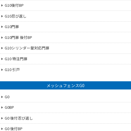
G10後付BP
G10忍び返し
G10門扉
G10門扉 後付BP
G10シリンダー錠対応門扉
G10 特注門扉
G10 引戸
メッシュフェンスG0
G0
G0BP
G0 後付忍び返し
G0 後付BP