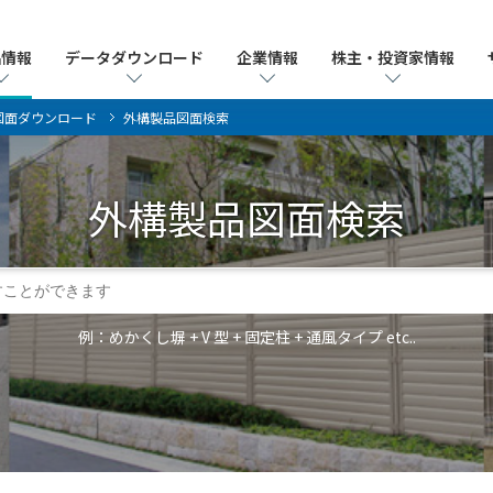
品情報
品情報
データダウンロード
データダウンロード
企業情報
企業情報
株主・投資家情報
株主・投資家情報
図面ダウンロード
外構製品図面検索
外構製品
図面検索
例：めかくし塀 + V 型 + 固定柱 + 通風タイプ etc..