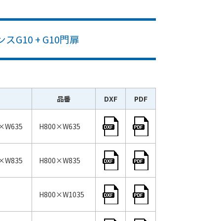
10 + G10門扉
品番
DXF
PDF
0×W635
H800×W635
0×W835
H800×W835
H800×W1035