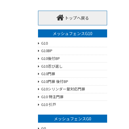
トップへ戻る
メッシュフェンスG10
G10
G10BP
G10後付BP
G10忍び返し
G10門扉
G10門扉 後付BP
G10シリンダー錠対応門扉
G10 特注門扉
G10 引戸
メッシュフェンスG0
G0