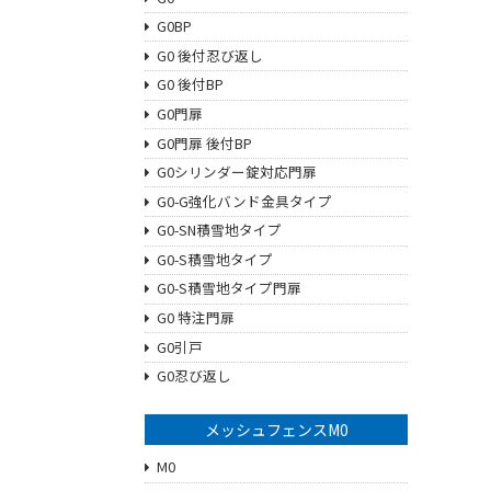
G0BP
G0 後付忍び返し
G0 後付BP
G0門扉
G0門扉 後付BP
G0シリンダー錠対応門扉
G0-G強化バンド金具タイプ
G0-SN積雪地タイプ
G0-S積雪地タイプ
G0-S積雪地タイプ門扉
G0 特注門扉
G0引戸
G0忍び返し
メッシュフェンスM0
M0