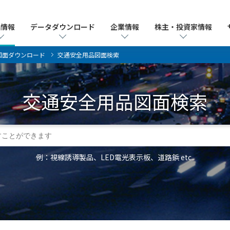
品情報
品情報
データダウンロード
データダウンロード
企業情報
企業情報
株主・投資家情報
株主・投資家情報
図面ダウンロード
交通安全用品図面検索
交通安全用品
図面検索
例：視線誘導製品、LED電光表示板、道路鋲 etc..