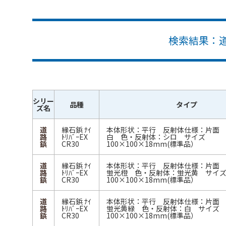
検索結果：
シリー
品種
タイプ
ズ名
道
縁石鋲 ﾅｲ
本体形状：平行 反射体仕様：片面
路
ﾄﾘﾊﾞｰEX
白 色・反射体：シロ サイズ
鋲
CR30
100×100×18mm(標準品）
道
縁石鋲 ﾅｲ
本体形状：平行 反射体仕様：片面
路
ﾄﾘﾊﾞｰEX
蛍光橙 色・反射体：蛍光黄 サイ
鋲
CR30
100×100×18mm(標準品）
道
縁石鋲 ﾅｲ
本体形状：平行 反射体仕様：片面
路
ﾄﾘﾊﾞｰEX
蛍光黄緑 色・反射体：白 サイズ
鋲
CR30
100×100×18mm(標準品）