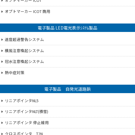
オプトマーカー ICOT
オプトマーカー ICOT 商用
電子製品 LED電光表示ｼｽﾃﾑ製品
速度超過警告システム
横風注意喚起システム
冠水注意喚起システム
熱中症対策
電子製品 自発光道路鋲
リニアポインタNL5
リニアポインタNLT(積雪)
リニアポインタ 停止線用
クロスポインタ T2N