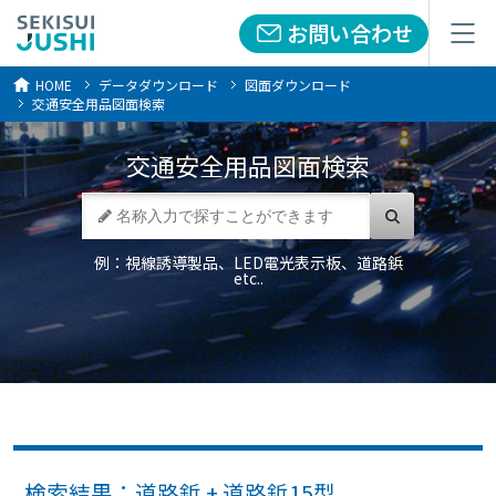
お問い合わせ
お問い合わせ
メニュー
メニュー
HOME
データダウンロード
図面ダウンロード
交通安全用品図面検索
交通安全用品
図面検索
例：視線誘導製品、LED電光表示板、道路鋲
etc..
検索結果：道路鋲 + 道路鋲15型