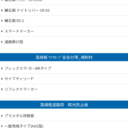
縁石鋲 ナイトリバー CR-50
縁石鋲 ED-2
スマートマーカー
道路鋲15型
高規格 ﾜｲﾔﾛｰﾌﾟ安全対策_規制材
フレックスマｰカｰ WRタイプ
セイフティリード
リフレクトマーカー
高規格道路用 眩光防止板
プラメタル防眩板
一般地域タイプ(AAS型)