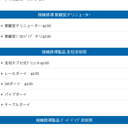
視線誘導 景観型デリニェｰタｰ
景観型デリニェーター φ100
景観型ｼﾞｽﾛﾝﾊﾟｲﾌ゜デリφ100
視線誘導製品 支柱添架用
支柱カブセ式ﾃﾞﾘﾆｪｰﾀｰφ100
レールボーイ φ100
GRボーイ φ100
パイプボーイ
ケーブルボーイ
視線誘導製品 ｶﾞｰﾄﾞﾊﾟｲﾌﾟ添架用