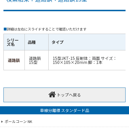
■
詳細は左右にスライドすることで確認いただけます
シリー
品種
タイプ
ズ名
道路鋲
15型JKT-15 反射体：両面 サイズ：
道路鋲
15型
150×105×20mm 脚：1本
トップへ戻る
車線分離標 スタンダード品
ポールコーン NK