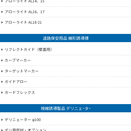
アローライト AL14、15
アローライト AL16、17
アローライト AL18-21
道路保安用品 線形誘導標
リフレクトガイド（壁面用）
カーブマーカー
ターゲットマーカー
ガイドアロー
ガードフレックス
視線誘導製品 デリニェｰタｰ
デリニェーター φ100
デリ用部材・オプション