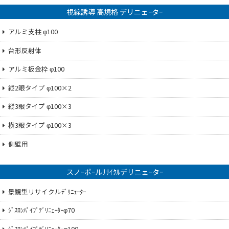
視線誘導 高規格 デリニェｰタｰ
アルミ支柱 φ100
台形反射体
アルミ板金枠 φ100
縦2眼タイプ φ100×2
縦3眼タイプ φ100×3
横3眼タイプ φ100×3
側壁用
スノｰポｰルﾘｻｲｸﾙデリニェｰタｰ
景観型リサイクルﾃﾞﾘﾆｪｰﾀｰ
ｼﾞｽﾛﾝﾊﾟｲﾌﾟﾃﾞﾘﾆｪｰﾀｰφ70
ｼﾞｽﾛﾝﾊﾟｲﾌﾟﾃﾞﾘﾆｪｰﾀｰφ100