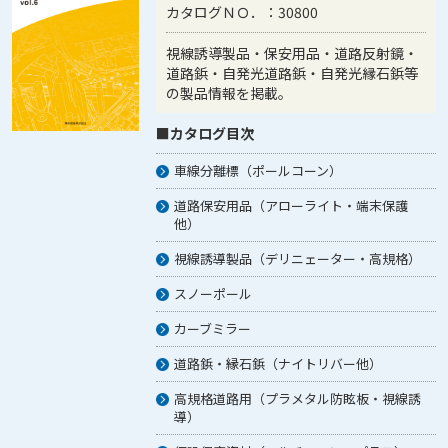
カタログＮＯ．：30800
視線誘導製品・保安用品・道路反射鏡・
道路鋲・自発光道路鋲・自発光縁石鋲等
の製品情報を掲載。
■カタログ目次
車線分離標（ポールコーン）
道路保安用品（アローライト・端末保護
他）
視線誘導製品（デリニェーター・高規格）
スノーポール
カーブミラー
道路鋲・縁石鋲（ナイトリバー他）
高規格道路用（プラメタル防眩板・視線誘
導）