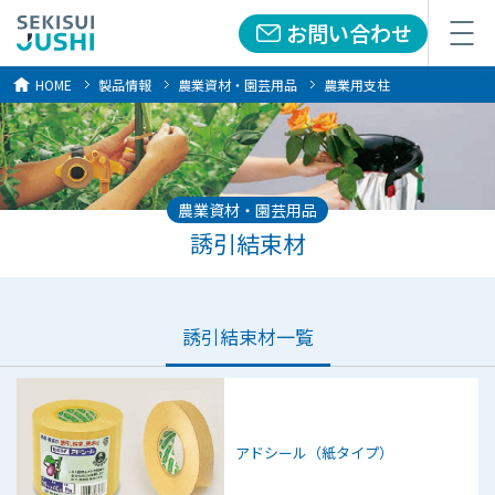
お問い合わせ
メニュー
HOME
製品情報
農業資材・園芸用品
農業用支柱
農業資材・園芸用品
誘引結束材
誘引結束材
一覧
アドシール（紙タイプ）