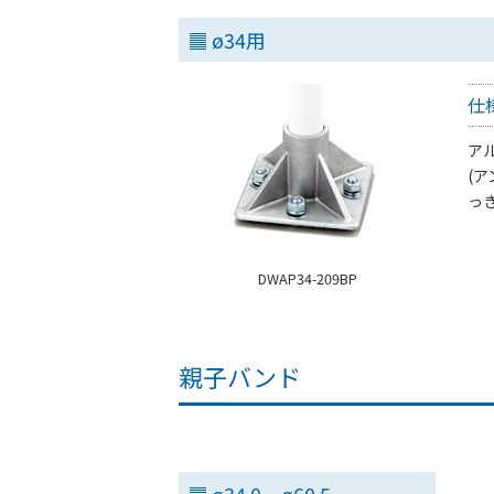
ø34用
仕
ア
(
っき
DWAP34-209BP
親子バンド