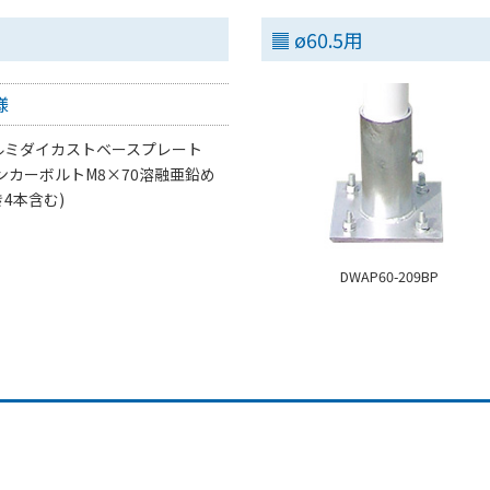
ø60.5用
様
ルミダイカストベースプレート
アンカーボルトM8×70溶融亜鉛め
4本含む)
DWAP60-209BP