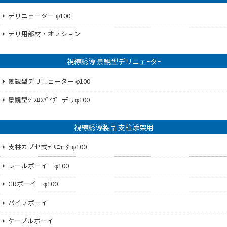
デリニェーター φ100
デリ用部材・オプション
視線誘導 景観型デリニェｰタｰ
景観型デリニェーター φ100
景観型ｼﾞｽﾛﾝﾊﾟｲﾌ゜デリφ100
視線誘導製品 支柱添架用
支柱カブセ式ﾃﾞﾘﾆｪｰﾀｰφ100
レールボーイ φ100
GRボーイ φ100
パイプボーイ
ケーブルボーイ