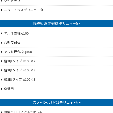
ワイドデリ
ニュートラスデリニェーター
視線誘導 高規格 デリニェｰタｰ
アルミ支柱 φ100
台形反射体
アルミ板金枠 φ100
縦2眼タイプ φ100×2
縦3眼タイプ φ100×3
横3眼タイプ φ100×3
側壁用
スノｰポｰルﾘｻｲｸﾙデリニェｰタｰ
景観型リサイクルﾃﾞﾘﾆｪｰﾀｰ