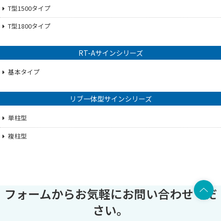
T型1500タイプ
T型1800タイプ
RT-Aサインシリーズ
基本タイプ
リブ一体型サインシリーズ
単柱型
複柱型
上部へ
フォームからお気軽にお問い合わせくだ
さい。