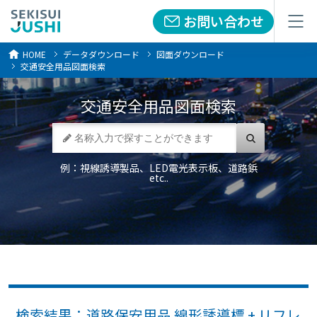
お問い合わせ
お問い合わせ
メニュー
メニュー
HOME
データダウンロード
図面ダウンロード
交通安全用品図面検索
交通安全用品
図面検索
例：視線誘導製品、LED電光表示板、道路鋲
etc..
検索結果：道路保安用品 線形誘導標 + リフレ