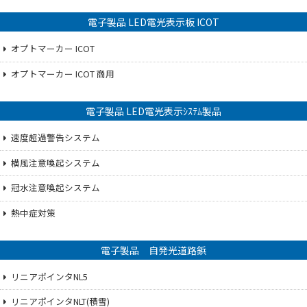
電子製品 LED電光表示板 ICOT
オプトマーカー ICOT
オプトマーカー ICOT 商用
電子製品 LED電光表示ｼｽﾃﾑ製品
速度超過警告システム
横風注意喚起システム
冠水注意喚起システム
熱中症対策
電子製品 自発光道路鋲
リニアポインタNL5
リニアポインタNLT(積雪)