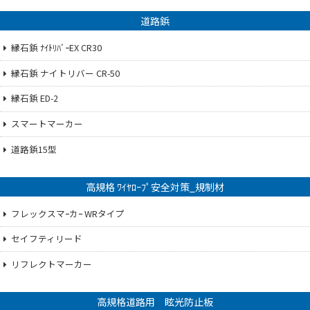
道路鋲
縁石鋲 ﾅｲﾄﾘﾊﾞｰEX CR30
縁石鋲 ナイトリバー CR-50
縁石鋲 ED-2
スマートマーカー
道路鋲15型
高規格 ﾜｲﾔﾛｰﾌﾟ安全対策_規制材
フレックスマｰカｰ WRタイプ
セイフティリード
リフレクトマーカー
高規格道路用 眩光防止板