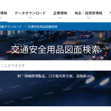
品情報
品情報
データダウンロード
データダウンロード
企業情報
企業情報
株主・投資家情報
株主・投資家情報
図面ダウンロード
交通安全用品図面検索
交通安全用品
図面検索
例：視線誘導製品、LED電光表示板、道路鋲 etc..