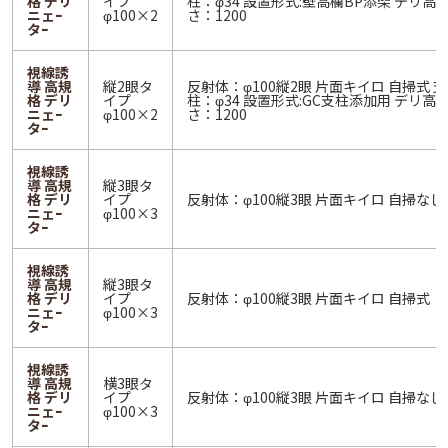
格 デリ
イプ
柱：φ34 設置形式:壁高欄BP添架 デリ高
ニェｰ
φ100×2
さ：1200
タｰ
視線誘
導 高規
縦2眼タ
反射体：φ100縦2眼 片面キイロ 自掃式 支
格 デリ
イプ
柱：φ34 設置形式:GC支柱添加用 デリ高
ニェｰ
φ100×2
さ：1200
タｰ
視線誘
導 高規
縦3眼タ
格 デリ
イプ
反射体：φ100縦3眼 片面キイロ 自掃なし
ニェｰ
φ100×3
タｰ
視線誘
導 高規
縦3眼タ
格 デリ
イプ
反射体：φ100縦3眼 片面キイロ 自掃式
ニェｰ
φ100×3
タｰ
視線誘
導 高規
横3眼タ
格 デリ
イプ
反射体：φ100縦3眼 片面キイロ 自掃なし
ニェｰ
φ100×3
タｰ