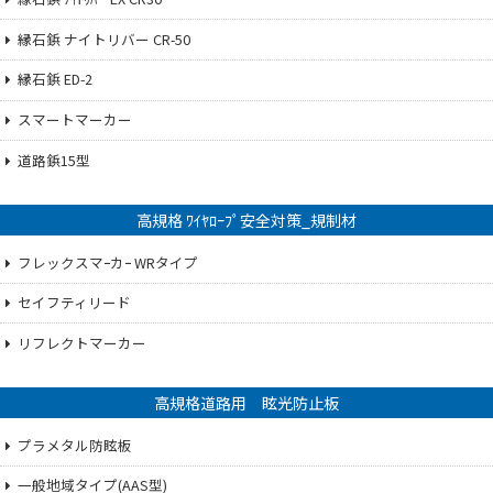
縁石鋲 ナイトリバー CR-50
縁石鋲 ED-2
スマートマーカー
道路鋲15型
高規格 ﾜｲﾔﾛｰﾌﾟ安全対策_規制材
フレックスマｰカｰ WRタイプ
セイフティリード
リフレクトマーカー
高規格道路用 眩光防止板
プラメタル防眩板
一般地域タイプ(AAS型)