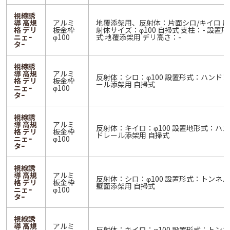
視線誘
導 高規
アルミ
地覆添架用、反射体：片面シロ/キイロ 反
格 デリ
板金枠
射体サイズ：φ100 自掃式 支柱：- 設置形
ニェｰ
φ100
式:地覆添架用 デリ高さ：-
タｰ
視線誘
導 高規
アルミ
反射体：シロ：φ100 設置形式：ハンドレ
格 デリ
板金枠
ール添架用 自掃式
ニェｰ
φ100
タｰ
視線誘
導 高規
アルミ
反射体：キイロ：φ100 設置地形式：ハン
格 デリ
板金枠
ドレール添架用 自掃式
ニェｰ
φ100
タｰ
視線誘
導 高規
アルミ
反射体：シロ：φ100 設置形式：トンネル
格 デリ
板金枠
壁面添架用 自掃式
ニェｰ
φ100
タｰ
視線誘
導 高規
アルミ
反射体：キイロ：φ100 設置形式：トンネ