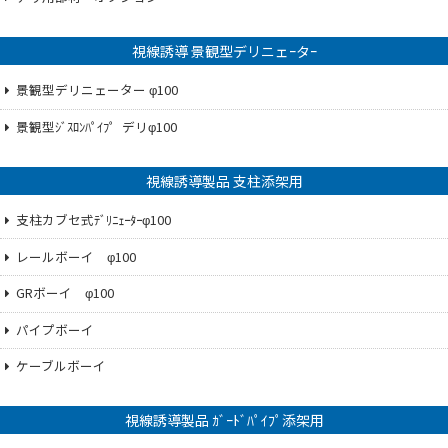
視線誘導 景観型デリニェｰタｰ
景観型デリニェーター φ100
景観型ｼﾞｽﾛﾝﾊﾟｲﾌ゜デリφ100
視線誘導製品 支柱添架用
支柱カブセ式ﾃﾞﾘﾆｪｰﾀｰφ100
レールボーイ φ100
GRボーイ φ100
パイプボーイ
ケーブルボーイ
視線誘導製品 ｶﾞｰﾄﾞﾊﾟｲﾌﾟ添架用