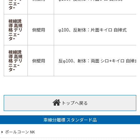
ニェｰ
タｰ
視線誘
導 高規
格 デリ
側壁用
φ100、反射体：片面キイロ 自掃式
ニェｰ
タｰ
視線誘
導 高規
格 デリ
側壁用
反φ100、射体：両面 シロ+キイロ 自掃式
ニェｰ
タｰ
トップへ戻る
車線分離標 スタンダード品
ポールコーン NK