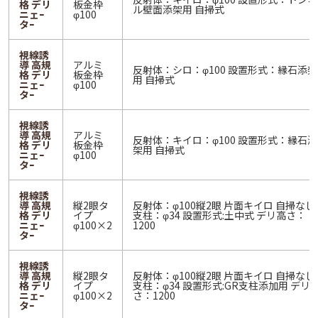
格 デリ
板金枠
ル壁面添架用 自掃式
ニェｰ
φ100
タｰ
視線誘
導 高規
アルミ
反射体：シロ：φ100 設置形式：縁石添架
格 デリ
板金枠
用 自掃式
ニェｰ
φ100
タｰ
視線誘
導 高規
アルミ
反射体：キイロ：φ100 設置形式：縁石添
格 デリ
板金枠
架用 自掃式
ニェｰ
φ100
タｰ
視線誘
導 高規
縦2眼タ
反射体：φ100縦2眼 片面キイロ 自掃なし
格 デリ
イプ
支柱：φ34 設置形式:土中式 デリ高さ：
ニェｰ
φ100×2
1200
タｰ
視線誘
導 高規
縦2眼タ
反射体：φ100縦2眼 片面キイロ 自掃なし
格 デリ
イプ
支柱：φ34 設置形式:GR支柱添加用 デリ
ニェｰ
φ100×2
さ：1200
タｰ