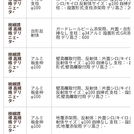
格 デリ
支柱
シロ/キイロ 反射体サイズ：φ100 自掃式 
ニェｰ
φ100
柱：- 設置形式:支柱添架用 デリ高さ：20
タｰ
視線誘
導 高規
ガードレールビーム添架用、片面・台形 
台形反
格 デリ
掃なし 支柱：φ34アルミ 設置形式:GR添
射体
ニェｰ
用 デリ高さ：600
タｰ
視線誘
導 高規
アルミ
壁高欄取付用、反射体：片面シロ/キイロ
格 デリ
板金枠
反射体サイズ：φ100 自掃なし 支柱：- 設
ニェｰ
φ100
形式:壁高欄取付用 デリ高さ：-
タｰ
視線誘
導 高規
アルミ
壁高欄取付用、反射体：片面シロ/キイロ
格 デリ
板金枠
反射体サイズ：φ100 自掃式 支柱：- 設置
ニェｰ
φ100
式:壁高欄取付用 デリ高さ：-
タｰ
視線誘
導 高規
アルミ
地覆添架用、反射体：片面シロ/キイロ 反
格 デリ
板金枠
射体サイズ：φ100 自掃なし 支柱：- 設置
ニェｰ
φ100
式:地覆添架用 デリ高さ：-
タｰ