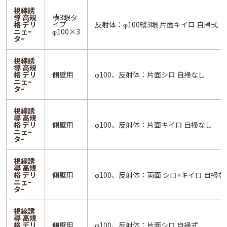
視線誘
導 高規
横3眼タ
格 デリ
イプ
反射体：φ100縦3眼 片面キイロ 自掃式
ニェｰ
φ100×3
タｰ
視線誘
導 高規
格 デリ
側壁用
φ100、反射体：片面シロ 自掃なし
ニェｰ
タｰ
視線誘
導 高規
格 デリ
側壁用
φ100、反射体：片面キイロ 自掃なし
ニェｰ
タｰ
視線誘
導 高規
格 デリ
側壁用
φ100、反射体：両面 シロ+キイロ 自掃な
ニェｰ
タｰ
視線誘
導 高規
格 デリ
側壁用
φ100、反射体：片面シロ 自掃式