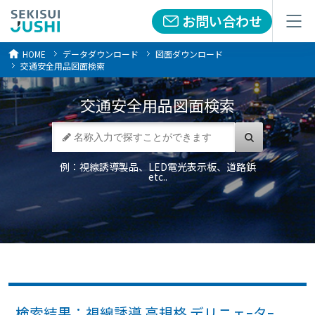
お問い合わせ
お問い合わせ
メニュー
メニュー
HOME
データダウンロード
図面ダウンロード
交通安全用品図面検索
交通安全用品
図面検索
例：視線誘導製品、LED電光表示板、道路鋲
etc..
検索結果：視線誘導 高規格 デリニェｰタｰ