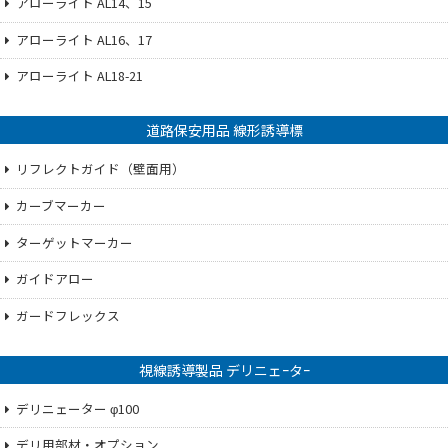
アローライト AL14、15
アローライト AL16、17
アローライト AL18-21
道路保安用品 線形誘導標
リフレクトガイド（壁面用）
カーブマーカー
ターゲットマーカー
ガイドアロー
ガードフレックス
視線誘導製品 デリニェｰタｰ
デリニェーター φ100
デリ用部材・オプション