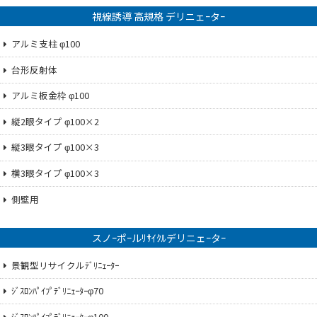
視線誘導 高規格 デリニェｰタｰ
アルミ支柱 φ100
台形反射体
アルミ板金枠 φ100
縦2眼タイプ φ100×2
縦3眼タイプ φ100×3
横3眼タイプ φ100×3
側壁用
スノｰポｰルﾘｻｲｸﾙデリニェｰタｰ
景観型リサイクルﾃﾞﾘﾆｪｰﾀｰ
ｼﾞｽﾛﾝﾊﾟｲﾌﾟﾃﾞﾘﾆｪｰﾀｰφ70
ｼﾞｽﾛﾝﾊﾟｲﾌﾟﾃﾞﾘﾆｪｰﾀｰφ100