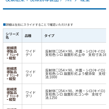
■
詳細は左右にスライドすることで確認いただけます
シリーズ
品種
タイプ
名
視線誘
導製品
ワイド
反射体□254×90、片面・シロ(キイロ) 3
ﾃﾞﾘﾆｪｰﾀ
デリ
支柱色:シロ 設置形式:土中 支柱寸法:160
ｰ 縦型
視線誘
反射体□254×90、片面・シロ(キイロ) 3
導製品
ワイド
支柱色:シロ 設置形式:よう壁添架 支柱寸
ﾃﾞﾘﾆｪｰﾀ
デリ
法:1000
ｰ 縦型
視線誘
反射体□254×90、片面・シロ(キイロ) 3
導製品
ワイド
支柱色:シロ 設置形式:コン中 支柱寸
ﾃﾞﾘﾆｪｰﾀ
デリ
法:1250
ｰ 縦型