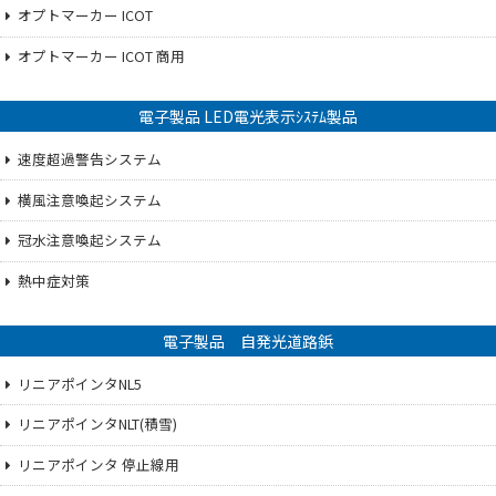
オプトマーカー ICOT
オプトマーカー ICOT 商用
電子製品 LED電光表示ｼｽﾃﾑ製品
速度超過警告システム
横風注意喚起システム
冠水注意喚起システム
熱中症対策
電子製品 自発光道路鋲
リニアポインタNL5
リニアポインタNLT(積雪)
リニアポインタ 停止線用