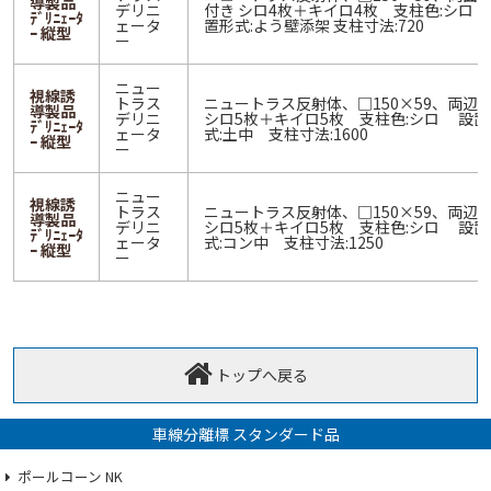
導製品
デリニ
付き シロ4枚＋キイロ4枚 支柱色:シロ
ﾃﾞﾘﾆｪｰﾀ
ェータ
置形式:よう壁添架 支柱寸法:720
ｰ 縦型
ー
ニュー
視線誘
トラス
ニュートラス反射体、□150×59、両辺
導製品
デリニ
シロ5枚＋キイロ5枚 支柱色:シロ 設置
ﾃﾞﾘﾆｪｰﾀ
ェータ
式:土中 支柱寸法:1600
ｰ 縦型
ー
ニュー
視線誘
トラス
ニュートラス反射体、□150×59、両辺
導製品
デリニ
シロ5枚＋キイロ5枚 支柱色:シロ 設置
ﾃﾞﾘﾆｪｰﾀ
ェータ
式:コン中 支柱寸法:1250
ｰ 縦型
ー
トップへ戻る
車線分離標 スタンダード品
ポールコーン NK