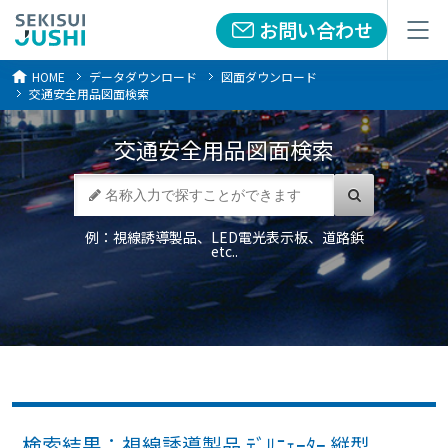
お問い合わせ
お問い合わせ
メニュー
メニュー
HOME
データダウンロード
図面ダウンロード
交通安全用品図面検索
交通安全用品
図面検索
例：視線誘導製品、LED電光表示板、道路鋲
etc..
検索結果：視線誘導製品 ﾃﾞﾘﾆｪｰﾀｰ 縦型