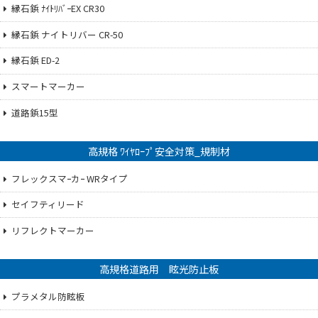
縁石鋲 ﾅｲﾄﾘﾊﾞｰEX CR30
縁石鋲 ナイトリバー CR-50
縁石鋲 ED-2
スマートマーカー
道路鋲15型
高規格 ﾜｲﾔﾛｰﾌﾟ安全対策_規制材
フレックスマｰカｰ WRタイプ
セイフティリード
リフレクトマーカー
高規格道路用 眩光防止板
プラメタル防眩板