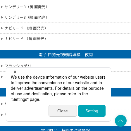
サンデリー3（黄 面発光）
サンデリー3（緑 面発光）
ナビリード （緑 面発光）
ナビリード （黄 面発光）
電子 自発光視線誘導標 夜間
フラッシュデリ
ナビフラッシュ
電子製品 自発光線形誘導標
サンカーブ
サンカーブ2灯、3灯、4灯
上部へ
電子製品 横断者注意喚起