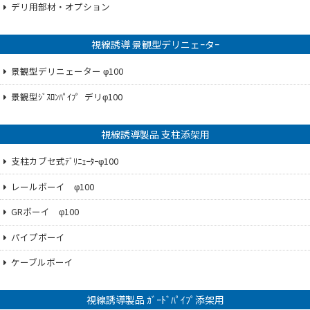
デリ用部材・オプション
視線誘導 景観型デリニェｰタｰ
景観型デリニェーター φ100
景観型ｼﾞｽﾛﾝﾊﾟｲﾌ゜デリφ100
視線誘導製品 支柱添架用
支柱カブセ式ﾃﾞﾘﾆｪｰﾀｰφ100
レールボーイ φ100
GRボーイ φ100
パイプボーイ
ケーブルボーイ
視線誘導製品 ｶﾞｰﾄﾞﾊﾟｲﾌﾟ添架用