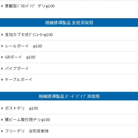
景観型ｼﾞｽﾛﾝﾊﾟｲﾌ゜デリφ100
視線誘導製品 支柱添架用
支柱カブセ式ﾃﾞﾘﾆｪｰﾀｰφ100
レールボーイ φ100
GRボーイ φ100
パイプボーイ
ケーブルボーイ
視線誘導製品 ｶﾞｰﾄﾞﾊﾟｲﾌﾟ添架用
ポストデリ φ100
横ビーム取付用デリφ100
フリーデリ 台形反射体