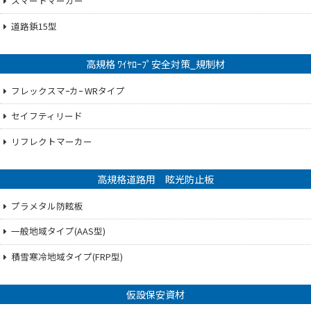
スマートマーカー
道路鋲15型
高規格 ﾜｲﾔﾛｰﾌﾟ安全対策_規制材
フレックスマｰカｰ WRタイプ
セイフティリード
リフレクトマーカー
高規格道路用 眩光防止板
プラメタル防眩板
一般地域タイプ(AAS型)
積雪寒冷地域タイプ(FRP型)
仮設保安資材