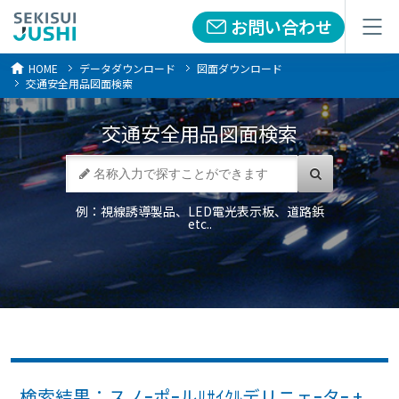
お問い合わせ
お問い合わせ
メニュー
メニュー
HOME
データダウンロード
図面ダウンロード
交通安全用品図面検索
交通安全用品
図面検索
例：視線誘導製品、LED電光表示板、道路鋲
etc..
検索結果：スノｰポｰルﾘｻｲｸﾙデリニェｰタｰ +