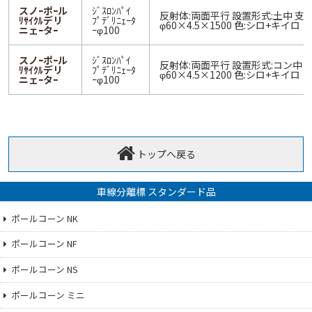
スノｰポｰル
ｼﾞｽﾛﾝﾊﾟｲ
反射体:両面平行 設置形式:土中 支
ﾘｻｲｸﾙデリ
ﾌﾟﾃﾞﾘﾆｪｰﾀ
φ60×4.5×1500 色:シロ+キイロ 
ニェｰタｰ
ｰφ100
スノｰポｰル
ｼﾞｽﾛﾝﾊﾟｲ
反射体:両面平行 設置形式:コン中 
ﾘｻｲｸﾙデリ
ﾌﾟﾃﾞﾘﾆｪｰﾀ
φ60×4.5×1200 色:シロ+キイロ 
ニェｰタｰ
ｰφ100
トップへ戻る
車線分離標 スタンダード品
ポールコーン NK
ポールコーン NF
ポールコーン NS
ポールコーン ミニ