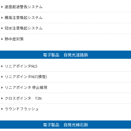
速度超過警告システム
横風注意喚起システム
冠水注意喚起システム
熱中症対策
電子製品 自発光道路鋲
リニアポインタNL5
リニアポインタNLT(積雪)
リニアポインタ 停止線用
クロスポインタ T2N
ラウンドフラッシュ
電子製品 自発光縁石鋲