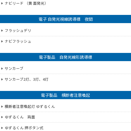
ナビリード （黄 面発光）
電子 自発光視線誘導標 夜間
フラッシュデリ
ナビフラッシュ
電子製品 自発光線形誘導標
サンカーブ
サンカーブ2灯、3灯、4灯
電子製品 横断者注意喚起
横断者注意喚起灯 ゆずるくん
ゆずるくん 両面
ゆずるくん 押ボタン式