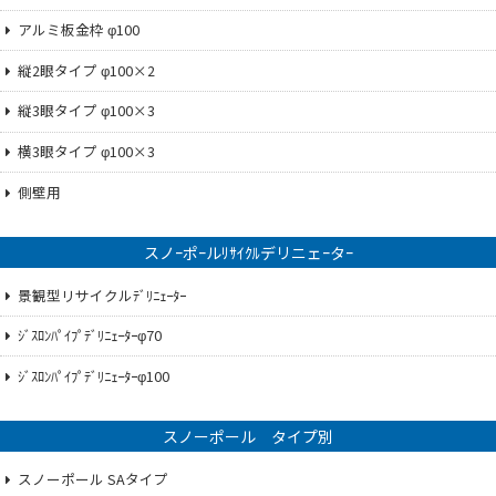
アルミ板金枠 φ100
縦2眼タイプ φ100×2
縦3眼タイプ φ100×3
横3眼タイプ φ100×3
側壁用
スノｰポｰルﾘｻｲｸﾙデリニェｰタｰ
景観型リサイクルﾃﾞﾘﾆｪｰﾀｰ
ｼﾞｽﾛﾝﾊﾟｲﾌﾟﾃﾞﾘﾆｪｰﾀｰφ70
ｼﾞｽﾛﾝﾊﾟｲﾌﾟﾃﾞﾘﾆｪｰﾀｰφ100
スノーポール タイプ別
スノーポール SAタイプ