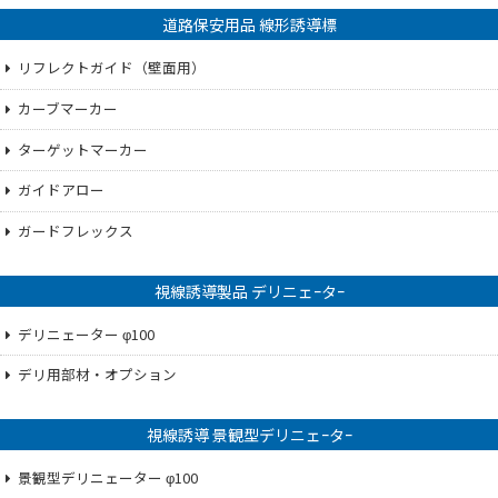
道路保安用品 線形誘導標
リフレクトガイド（壁面用）
カーブマーカー
ターゲットマーカー
ガイドアロー
ガードフレックス
視線誘導製品 デリニェｰタｰ
デリニェーター φ100
デリ用部材・オプション
視線誘導 景観型デリニェｰタｰ
景観型デリニェーター φ100