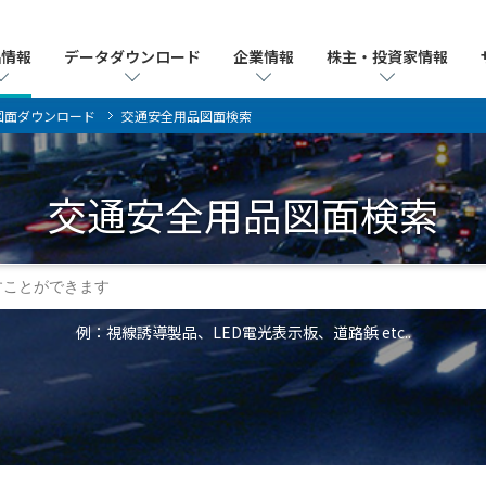
品情報
品情報
データダウンロード
データダウンロード
企業情報
企業情報
株主・投資家情報
株主・投資家情報
図面ダウンロード
交通安全用品図面検索
交通安全用品
図面検索
例：視線誘導製品、LED電光表示板、道路鋲 etc..