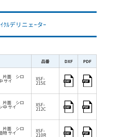
ｲｸﾙデリニェｰタｰ
品番
DXF
PDF
9、片面 シロ
XSF-
中 サイ
215E
9、片面 シロ
XSF-
ン中 サイ
212C
9、片面 シロ
XSF-
造物 サイ
210R