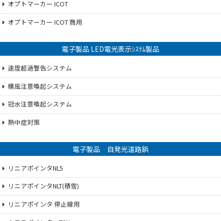
オプトマーカー ICOT
オプトマーカー ICOT 商用
電子製品 LED電光表示ｼｽﾃﾑ製品
速度超過警告システム
横風注意喚起システム
冠水注意喚起システム
熱中症対策
電子製品 自発光道路鋲
リニアポインタNL5
リニアポインタNLT(積雪)
リニアポインタ 停止線用