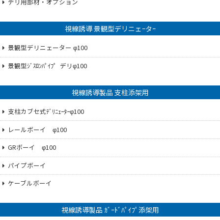
デリ用部材・オプション
視線誘導 景観型デリニェｰタｰ
景観型デリニェーター φ100
景観型ｼﾞｽﾛﾝﾊﾟｲﾌ゜デリφ100
視線誘導製品 支柱添架用
支柱カブセ式ﾃﾞﾘﾆｪｰﾀｰφ100
レールボーイ φ100
GRボーイ φ100
パイプボーイ
ケーブルボーイ
視線誘導製品 ｶﾞｰﾄﾞﾊﾟｲﾌﾟ添架用