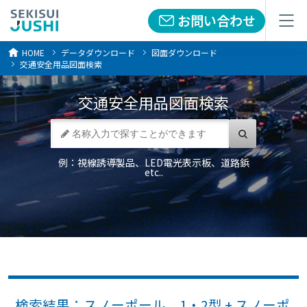
お問い合わせ
お問い合わせ
メニュー
メニュー
HOME
データダウンロード
図面ダウンロード
交通安全用品図面検索
交通安全用品
図面検索
例：視線誘導製品、LED電光表示板、道路鋲
etc..
検索結果：スノーポール 1・2型 + スノーポ