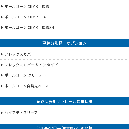
ポールコーン CITY R 接着
ポールコーン CITY R EA
ポールコーン CITY R 接着SN
車線分離標 オプション
フレックスカバー
フレックスカバー サインタイプ
ポールコーン クリーナー
ポールコーン自発光ベース
道路保安用品 Gレール端末保護
セイフティスリーブ
道路保安用品 注意喚起_距離標