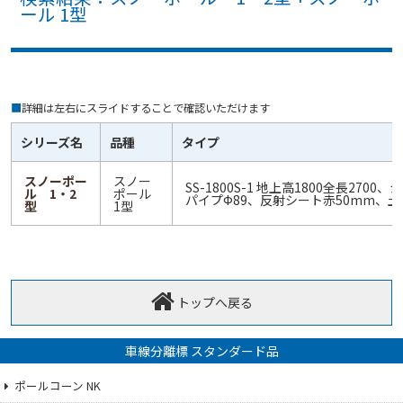
ール 1型
■
詳細は左右にスライドすることで確認いただけます
シリーズ名
品種
タイプ
スノーポー
スノー
SS-1800S-1 地上高1800全長2700
ル 1・2
ポール
パイプФ89、反射シート赤50mm、土
型
1型
トップへ戻る
車線分離標 スタンダード品
ポールコーン NK