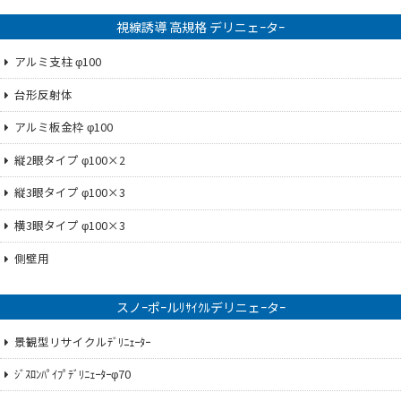
視線誘導 高規格 デリニェｰタｰ
アルミ支柱 φ100
台形反射体
アルミ板金枠 φ100
縦2眼タイプ φ100×2
縦3眼タイプ φ100×3
横3眼タイプ φ100×3
側壁用
スノｰポｰルﾘｻｲｸﾙデリニェｰタｰ
景観型リサイクルﾃﾞﾘﾆｪｰﾀｰ
ｼﾞｽﾛﾝﾊﾟｲﾌﾟﾃﾞﾘﾆｪｰﾀｰφ70