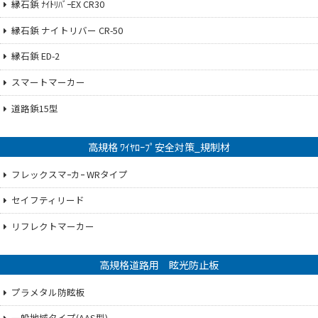
縁石鋲 ﾅｲﾄﾘﾊﾞｰEX CR30
縁石鋲 ナイトリバー CR-50
縁石鋲 ED-2
スマートマーカー
道路鋲15型
高規格 ﾜｲﾔﾛｰﾌﾟ安全対策_規制材
フレックスマｰカｰ WRタイプ
セイフティリード
リフレクトマーカー
高規格道路用 眩光防止板
プラメタル防眩板
一般地域タイプ(AAS型)