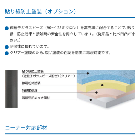
貼り紙防止塗装（オプション）
微粒子ガラスビーズ（90～125ミクロン）を高充填に配合することで､貼り
紙 防止効果と接触時の安全性を両立しています｡（従来品と比べ凹凸が小
さい｡）
耐候性に優れています｡
クリアー塗膜のため､製品塗装の色調を忠実に再現可能です｡
コーナー対応部材