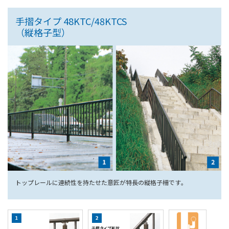
手摺タイプ 48KTC/48KTCS
（縦格子型）
トップレールに連続性を持たせた意匠が特長の縦格子柵です｡