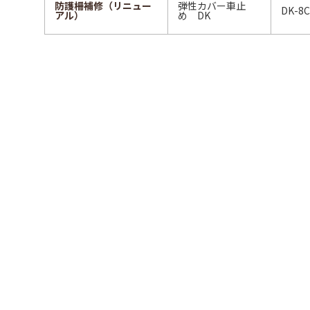
防護柵補修（リニュー
弾性カバー車止
DK-
アル）
め DK