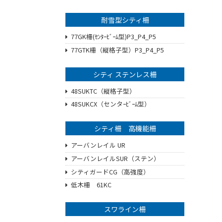
耐雪型シティ柵
77GK柵(ｾﾝﾀｰﾋﾞｰﾑ型)P3_P4_P5
77GTK柵（縦格子型）P3_P4_P5
シティ ステンレス柵
48SUKTC（縦格子型）
48SUKCX（センタｰﾋﾞｰﾑ型）
シティ柵 高機能柵
アーバンレイル UR
アーバンレイルSUR（ステン）
シティガードCG（高強度）
低木柵 61KC
スワライン柵