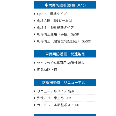
車両用防護柵(景観_東北)
GpS-A 標準タイプ
GpS-A種 2段ビーム型
GpS-B B種 標準タイプ
転落防止兼用（手摺）GpSK
転落防止（耐雪型勾配自在） GpSXT
車両用防護柵 関連製品
セイフﾃｨﾌﾟﾗｽ車両用Gp弾性端末
泥跳ね防止柵
防護柵補修（リニューアル）
リニューアルタイプ GpR
弾性カバー車止め DK
ガードレール調整ポスト GU