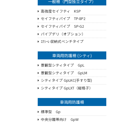
一般柵（門型独立タイプ）
高強度セイフティ KSP
セイフティパイプ TP-8P2
セイフティパイプ SP-G2
パイプデリ（オプション）
ｴｸｼｰﾚ 収納式ベンチタイプ
車両用防護柵 (シティ)
景観型シティタイプ GpL
景観型シティタイプ GpLM
シティタイプ GpLKC(手すり型)
シティタイプ GpLXT（縦格子）
車両用防護柵
標準型 Gp
中央分離帯向け GpW