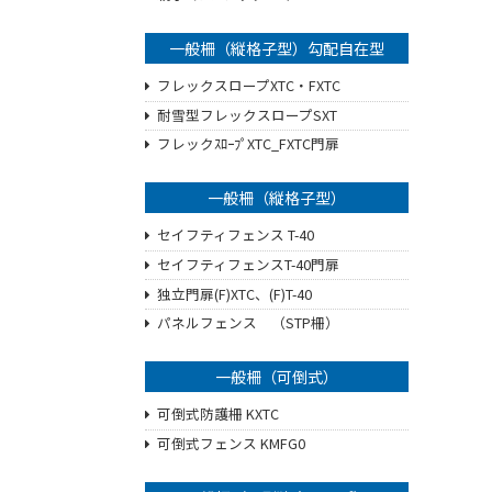
一般柵（縦格子型）勾配自在型
フレックスロープXTC・FXTC
耐雪型フレックスロープSXT
フレックｽﾛｰﾌﾟXTC_FXTC門扉
一般柵（縦格子型）
セイフティフェンス T-40
セイフティフェンスT-40門扉
独立門扉(F)XTC、(F)T-40
パネルフェンス （STP柵）
一般柵（可倒式）
可倒式防護柵 KXTC
可倒式フェンス KMFG0