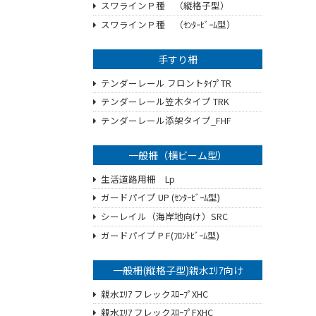
スワラインＰ種 （縦格子型）
スワラインＰ種 （ｾﾝﾀｰﾋﾞｰﾑ型）
手すり柵
テンダーレール フロントﾀｲﾌﾟTR
テンダーレール笠木タイプ TRK
テンダーレール添架タイプ_FHF
一般柵（横ビーム型）
生活道路用柵 Lp
ガードパイプ UP (ｾﾝﾀｰﾋﾞｰﾑ型)
シーレイル（海岸地向け）SRC
ガードパイプ P F(ﾌﾛﾝﾄﾋﾞｰﾑ型)
一般柵(縦格子型)親水ｴﾘｱ向け
親水ｴﾘｱ フレックｽﾛｰﾌﾟXHC
親水ｴﾘｱ フレックｽﾛｰﾌﾟFXHC