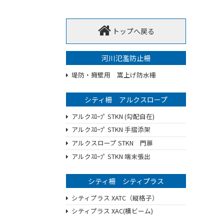
トップへ戻る
河川氾濫防止柵
堤防・擁壁用 嵩上げ防水柵
シティ柵 アルクスロープ
アルクｽﾛｰﾌﾟ STKN (勾配自在)
アルクｽﾛｰﾌﾟ STKN 手摺添架
アルクスロープ STKN 門扉
アルクｽﾛｰﾌﾟ STKN 端末張出
シティ柵 シティプラス
シティプラス XATC（縦格子）
シティプラス XAC(横ビーム)