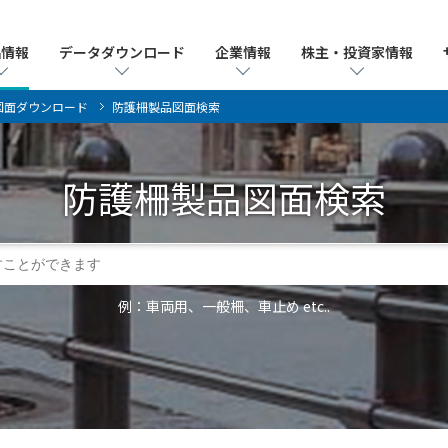
品情報
品情報
データダウンロード
データダウンロード
企業情報
企業情報
株主・投資家情報
株主・投資家情報
図面ダウンロード
防護柵製品図面検索
防護柵製品
図面検索
例：車両用、一般柵、車止め etc..