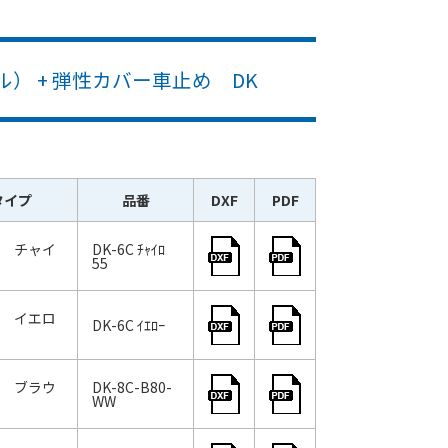
） + 弾性カバー車止め DK
タイプ
品番
DXF
PDF
6C チャイ
DK-6C ﾁｬｲﾛ
55
6C イエロ
DK-6C ｲｴﾛｰ
8C ブラウ
DK-8C-B80-
WW