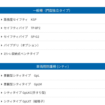
一般柵（門型独立タイプ）
高強度セイフティ KSP
セイフティパイプ TP-8P2
セイフティパイプ SP-G2
パイプデリ（オプション）
ｴｸｼｰﾚ 収納式ベンチタイプ
車両用防護柵 (シティ)
景観型シティタイプ GpL
景観型シティタイプ GpLM
シティタイプ GpLKC(手すり型)
シティタイプ GpLXT（縦格子）