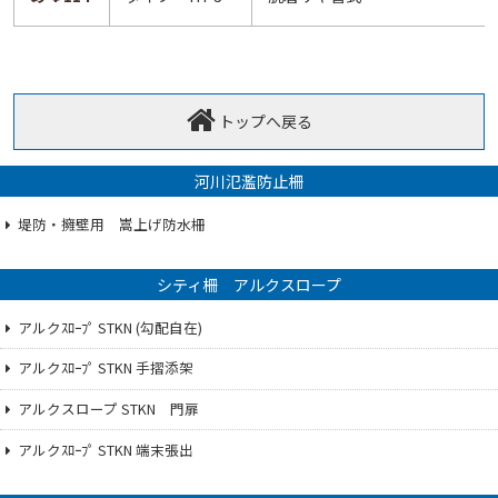
トップへ戻る
河川氾濫防止柵
堤防・擁壁用 嵩上げ防水柵
シティ柵 アルクスロープ
アルクｽﾛｰﾌﾟ STKN (勾配自在)
アルクｽﾛｰﾌﾟ STKN 手摺添架
アルクスロープ STKN 門扉
アルクｽﾛｰﾌﾟ STKN 端末張出