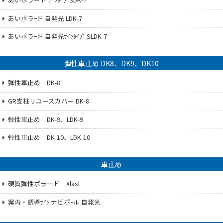
あいボラｰド 自発光 LDK-7
あいボラｰド 自発光ｻｲﾝﾀｲﾌﾟ SLDK-7
弾性車止め DK8、DK9、DK10
弾性車止め DK-8
GR支柱リユースカバー DK-8
弾性車止め DK-9、LDK-9
弾性車止め DK-10、LDK-10
車止め
硬質弾性ボラード Xlast
案内・誘導ｻｲﾝ ナビポｰル 自発光