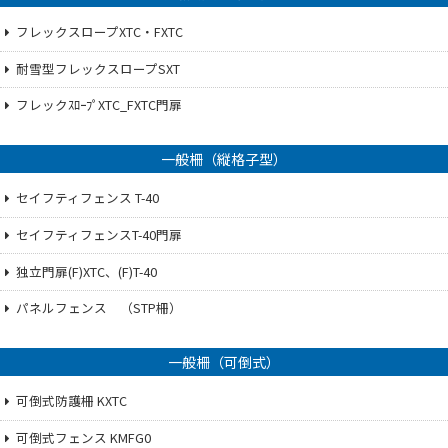
フレックスロープXTC・FXTC
耐雪型フレックスロープSXT
フレックｽﾛｰﾌﾟXTC_FXTC門扉
一般柵（縦格子型）
セイフティフェンス T-40
セイフティフェンスT-40門扉
独立門扉(F)XTC、(F)T-40
パネルフェンス （STP柵）
一般柵（可倒式）
可倒式防護柵 KXTC
可倒式フェンス KMFG0