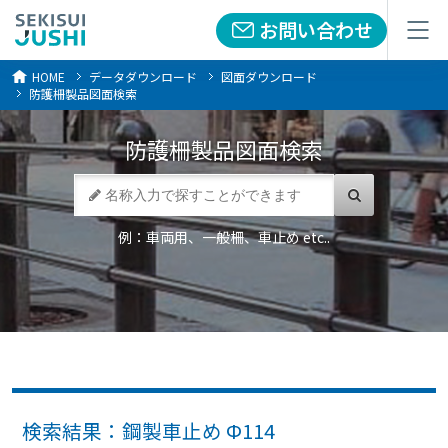
お問い合わせ
お問い合わせ
メニュー
メニュー
HOME
データダウンロード
図面ダウンロード
防護柵製品図面検索
防護柵製品
図面検索
例：車両用、一般柵、車止め etc..
検索結果：鋼製車止め Ф114