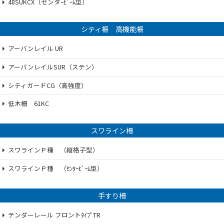
48SUKCX（センタｰﾋﾞｰﾑ型）
シティ柵 高機能柵
アーバンレイル UR
アーバンレイルSUR（ステン）
シティガードCG（高強度）
低木柵 61KC
スワライン柵
スワラインＰ種 （縦格子型）
スワラインＰ種 （ｾﾝﾀｰﾋﾞｰﾑ型）
手すり柵
テンダーレール フロントﾀｲﾌﾟTR