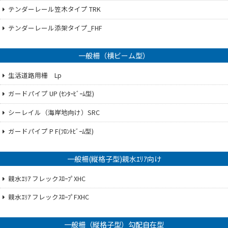
テンダーレール笠木タイプ TRK
テンダーレール添架タイプ_FHF
一般柵（横ビーム型）
生活道路用柵 Lp
ガードパイプ UP (ｾﾝﾀｰﾋﾞｰﾑ型)
シーレイル（海岸地向け）SRC
ガードパイプ P F(ﾌﾛﾝﾄﾋﾞｰﾑ型)
一般柵(縦格子型)親水ｴﾘｱ向け
親水ｴﾘｱ フレックｽﾛｰﾌﾟXHC
親水ｴﾘｱ フレックｽﾛｰﾌﾟFXHC
一般柵（縦格子型）勾配自在型