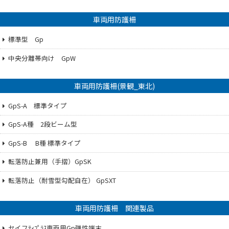
車両用防護柵
標準型 Gp
中央分離帯向け GpW
車両用防護柵(景観_東北)
GpS-A 標準タイプ
GpS-A種 2段ビーム型
GpS-B B種 標準タイプ
転落防止兼用（手摺）GpSK
転落防止（耐雪型勾配自在） GpSXT
車両用防護柵 関連製品
セイフﾃｨﾌﾟﾗｽ車両用Gp弾性端末