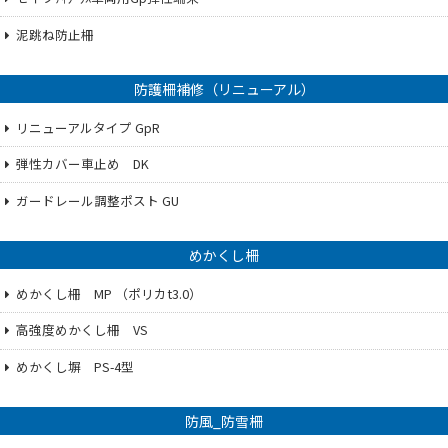
泥跳ね防止柵
防護柵補修（リニューアル）
リニューアルタイプ GpR
弾性カバー車止め DK
ガードレール調整ポスト GU
めかくし柵
めかくし柵 MP （ポリカt3.0）
高強度めかくし柵 VS
めかくし塀 PS-4型
防風_防雪柵