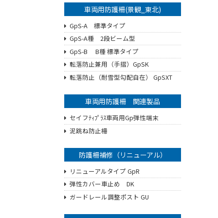
車両用防護柵(景観_東北)
GpS-A 標準タイプ
GpS-A種 2段ビーム型
GpS-B B種 標準タイプ
転落防止兼用（手摺）GpSK
転落防止（耐雪型勾配自在） GpSXT
車両用防護柵 関連製品
セイフﾃｨﾌﾟﾗｽ車両用Gp弾性端末
泥跳ね防止柵
防護柵補修（リニューアル）
リニューアルタイプ GpR
弾性カバー車止め DK
ガードレール調整ポスト GU