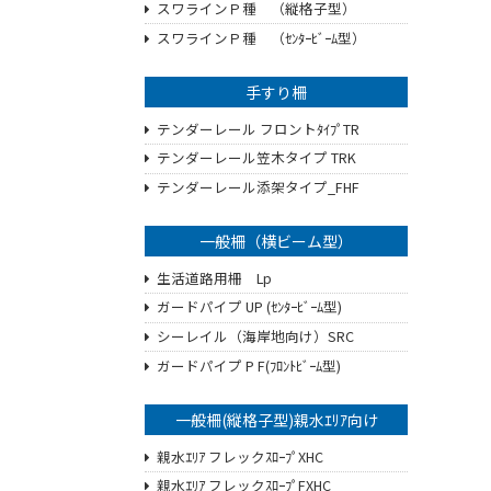
スワラインＰ種 （縦格子型）
スワラインＰ種 （ｾﾝﾀｰﾋﾞｰﾑ型）
手すり柵
テンダーレール フロントﾀｲﾌﾟTR
テンダーレール笠木タイプ TRK
テンダーレール添架タイプ_FHF
一般柵（横ビーム型）
生活道路用柵 Lp
ガードパイプ UP (ｾﾝﾀｰﾋﾞｰﾑ型)
シーレイル（海岸地向け）SRC
ガードパイプ P F(ﾌﾛﾝﾄﾋﾞｰﾑ型)
一般柵(縦格子型)親水ｴﾘｱ向け
親水ｴﾘｱ フレックｽﾛｰﾌﾟXHC
親水ｴﾘｱ フレックｽﾛｰﾌﾟFXHC