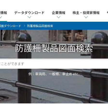
品情報
品情報
データダウンロード
データダウンロード
企業情報
企業情報
株主・投資家情報
株主・投資家情報
図面ダウンロード
防護柵製品図面検索
防護柵製品
図面検索
例：車両用、一般柵、車止め etc..