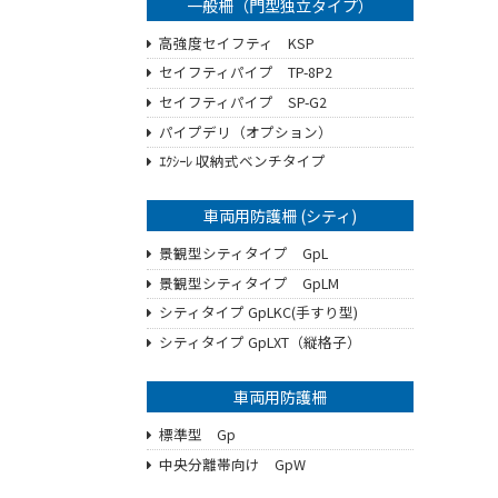
一般柵（門型独立タイプ）
高強度セイフティ KSP
セイフティパイプ TP-8P2
セイフティパイプ SP-G2
パイプデリ（オプション）
ｴｸｼｰﾚ 収納式ベンチタイプ
車両用防護柵 (シティ)
景観型シティタイプ GpL
景観型シティタイプ GpLM
シティタイプ GpLKC(手すり型)
シティタイプ GpLXT（縦格子）
車両用防護柵
標準型 Gp
中央分離帯向け GpW