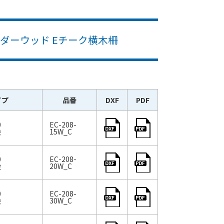
ンダーウッド Eチーク横木柵
イプ
品番
DXF
PDF
00
EC-208-
段
15W_C
00
EC-208-
段
20W_C
00
EC-208-
段
30W_C