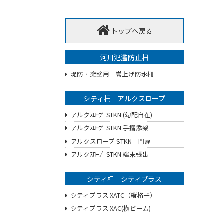
トップへ戻る
河川氾濫防止柵
堤防・擁壁用 嵩上げ防水柵
シティ柵 アルクスロープ
アルクｽﾛｰﾌﾟ STKN (勾配自在)
アルクｽﾛｰﾌﾟ STKN 手摺添架
アルクスロープ STKN 門扉
アルクｽﾛｰﾌﾟ STKN 端末張出
シティ柵 シティプラス
シティプラス XATC（縦格子）
シティプラス XAC(横ビーム)