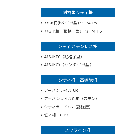
耐雪型シティ柵
77GK柵(ｾﾝﾀｰﾋﾞｰﾑ型)P3_P4_P5
77GTK柵（縦格子型）P3_P4_P5
シティ ステンレス柵
48SUKTC（縦格子型）
48SUKCX（センタｰﾋﾞｰﾑ型）
シティ柵 高機能柵
アーバンレイル UR
アーバンレイルSUR（ステン）
シティガードCG（高強度）
低木柵 61KC
スワライン柵