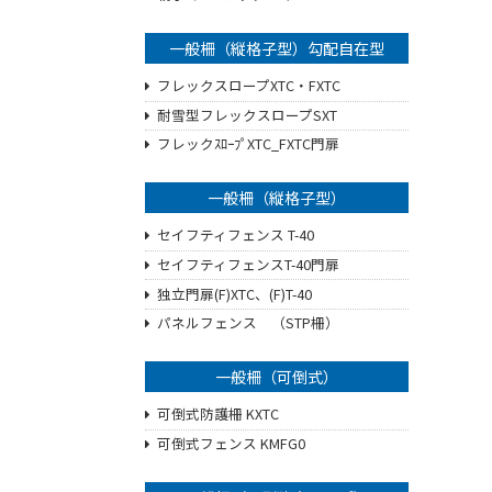
一般柵（縦格子型）勾配自在型
フレックスロープXTC・FXTC
耐雪型フレックスロープSXT
フレックｽﾛｰﾌﾟXTC_FXTC門扉
一般柵（縦格子型）
セイフティフェンス T-40
セイフティフェンスT-40門扉
独立門扉(F)XTC、(F)T-40
パネルフェンス （STP柵）
一般柵（可倒式）
可倒式防護柵 KXTC
可倒式フェンス KMFG0