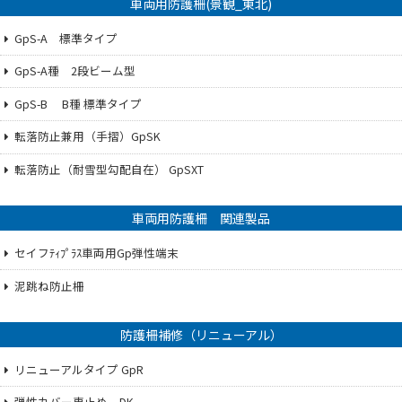
車両用防護柵(景観_東北)
GpS-A 標準タイプ
GpS-A種 2段ビーム型
GpS-B B種 標準タイプ
転落防止兼用（手摺）GpSK
転落防止（耐雪型勾配自在） GpSXT
車両用防護柵 関連製品
セイフﾃｨﾌﾟﾗｽ車両用Gp弾性端末
泥跳ね防止柵
防護柵補修（リニューアル）
リニューアルタイプ GpR
弾性カバー車止め DK