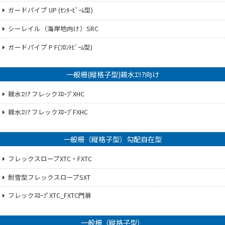
ガードパイプ UP (ｾﾝﾀｰﾋﾞｰﾑ型)
シーレイル（海岸地向け）SRC
ガードパイプ P F(ﾌﾛﾝﾄﾋﾞｰﾑ型)
一般柵(縦格子型)親水ｴﾘｱ向け
親水ｴﾘｱ フレックｽﾛｰﾌﾟXHC
親水ｴﾘｱ フレックｽﾛｰﾌﾟFXHC
一般柵（縦格子型）勾配自在型
フレックスロープXTC・FXTC
耐雪型フレックスロープSXT
フレックｽﾛｰﾌﾟXTC_FXTC門扉
一般柵（縦格子型）