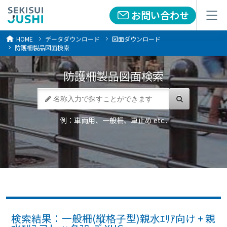
お問い合わせ
お問い合わせ
メニュー
メニュー
HOME
データダウンロード
図面ダウンロード
防護柵製品図面検索
防護柵製品
図面検索
例：車両用、一般柵、車止め etc..
検索結果：一般柵(縦格子型)親水ｴﾘｱ向け + 親