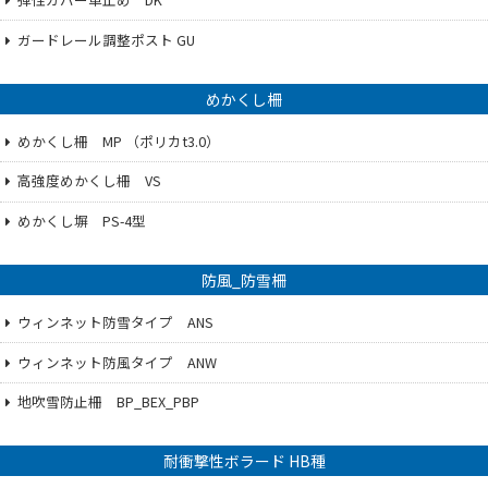
ガードレール調整ポスト GU
めかくし柵
めかくし柵 MP （ポリカt3.0）
高強度めかくし柵 VS
めかくし塀 PS-4型
防風_防雪柵
ウィンネット防雪タイプ ANS
ウィンネット防風タイプ ANW
地吹雪防止柵 BP_BEX_PBP
耐衝撃性ボラード HB種