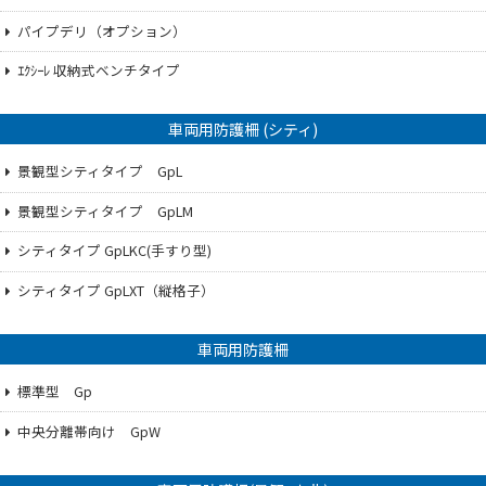
パイプデリ（オプション）
ｴｸｼｰﾚ 収納式ベンチタイプ
車両用防護柵 (シティ)
景観型シティタイプ GpL
景観型シティタイプ GpLM
シティタイプ GpLKC(手すり型)
シティタイプ GpLXT（縦格子）
車両用防護柵
標準型 Gp
中央分離帯向け GpW