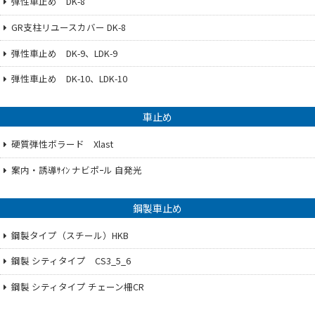
弾性車止め DK-8
GR支柱リユースカバー DK-8
弾性車止め DK-9、LDK-9
弾性車止め DK-10、LDK-10
車止め
硬質弾性ボラード Xlast
案内・誘導ｻｲﾝ ナビポｰル 自発光
鋼製車止め
鋼製タイプ（スチール）HKB
鋼製 シティタイプ CS3_5_6
鋼製 シティタイプ チェーン柵CR