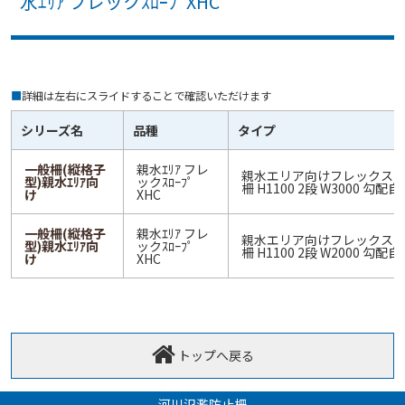
水ｴﾘｱ フレックｽﾛｰﾌﾟXHC
■
詳細は左右にスライドすることで確認いただけます
シリーズ名
品種
タイプ
一般柵(縦格子
親水ｴﾘｱ フレ
親水エリア向けフレックスロー
型)親水ｴﾘｱ向
ックｽﾛｰﾌﾟ
柵 H1100 2段 W3000 勾配
け
XHC
一般柵(縦格子
親水ｴﾘｱ フレ
親水エリア向けフレックスロー
型)親水ｴﾘｱ向
ックｽﾛｰﾌﾟ
柵 H1100 2段 W2000 勾配
け
XHC
トップへ戻る
河川氾濫防止柵