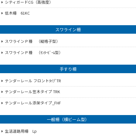
シティガードCG（高強度）
低木柵 61KC
スワライン柵
スワラインＰ種 （縦格子型）
スワラインＰ種 （ｾﾝﾀｰﾋﾞｰﾑ型）
手すり柵
テンダーレール フロントﾀｲﾌﾟTR
テンダーレール笠木タイプ TRK
テンダーレール添架タイプ_FHF
一般柵（横ビーム型）
生活道路用柵 Lp