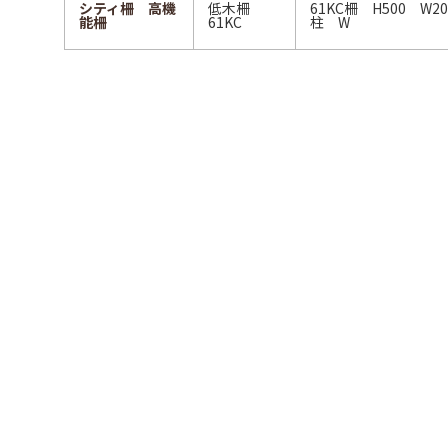
シティ柵 高機
低木柵
61KC柵 H500 W2
能柵
61KC
柱 W