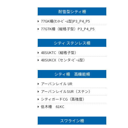
耐雪型シティ柵
77GK柵(ｾﾝﾀｰﾋﾞｰﾑ型)P3_P4_P5
77GTK柵（縦格子型）P3_P4_P5
シティ ステンレス柵
48SUKTC（縦格子型）
48SUKCX（センタｰﾋﾞｰﾑ型）
シティ柵 高機能柵
アーバンレイル UR
アーバンレイルSUR（ステン）
シティガードCG（高強度）
低木柵 61KC
スワライン柵