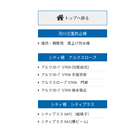
トップへ戻る
河川氾濫防止柵
堤防・擁壁用 嵩上げ防水柵
シティ柵 アルクスロープ
アルクｽﾛｰﾌﾟ STKN (勾配自在)
アルクｽﾛｰﾌﾟ STKN 手摺添架
アルクスロープ STKN 門扉
アルクｽﾛｰﾌﾟ STKN 端末張出
シティ柵 シティプラス
シティプラス XATC（縦格子）
シティプラス XAC(横ビーム)