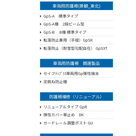
車両用防護柵(景観_東北)
GpS-A 標準タイプ
GpS-A種 2段ビーム型
GpS-B B種 標準タイプ
転落防止兼用（手摺）GpSK
転落防止（耐雪型勾配自在） GpSXT
車両用防護柵 関連製品
セイフﾃｨﾌﾟﾗｽ車両用Gp弾性端末
泥跳ね防止柵
防護柵補修（リニューアル）
リニューアルタイプ GpR
弾性カバー車止め DK
ガードレール調整ポスト GU