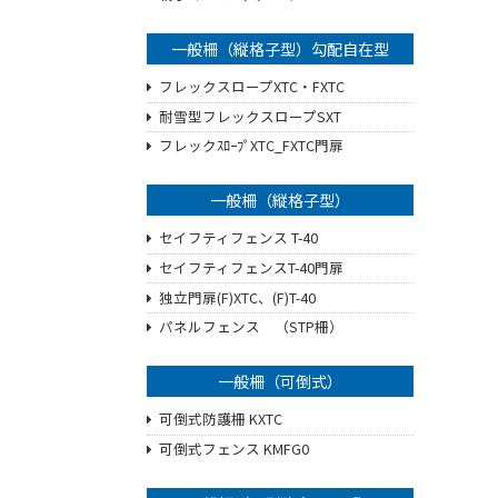
一般柵（縦格子型）勾配自在型
フレックスロープXTC・FXTC
耐雪型フレックスロープSXT
フレックｽﾛｰﾌﾟXTC_FXTC門扉
一般柵（縦格子型）
セイフティフェンス T-40
セイフティフェンスT-40門扉
独立門扉(F)XTC、(F)T-40
パネルフェンス （STP柵）
一般柵（可倒式）
可倒式防護柵 KXTC
可倒式フェンス KMFG0