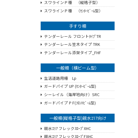
スワラインＰ種 （縦格子型）
スワラインＰ種 （ｾﾝﾀｰﾋﾞｰﾑ型）
手すり柵
テンダーレール フロントﾀｲﾌﾟTR
テンダーレール笠木タイプ TRK
テンダーレール添架タイプ_FHF
一般柵（横ビーム型）
生活道路用柵 Lp
ガードパイプ UP (ｾﾝﾀｰﾋﾞｰﾑ型)
シーレイル（海岸地向け）SRC
ガードパイプ P F(ﾌﾛﾝﾄﾋﾞｰﾑ型)
一般柵(縦格子型)親水ｴﾘｱ向け
親水ｴﾘｱ フレックｽﾛｰﾌﾟXHC
親水ｴﾘｱ フレックｽﾛｰﾌﾟFXHC