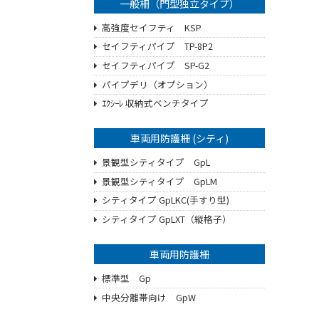
一般柵（門型独立タイプ）
高強度セイフティ KSP
セイフティパイプ TP-8P2
セイフティパイプ SP-G2
パイプデリ（オプション）
ｴｸｼｰﾚ 収納式ベンチタイプ
車両用防護柵 (シティ)
景観型シティタイプ GpL
景観型シティタイプ GpLM
シティタイプ GpLKC(手すり型)
シティタイプ GpLXT（縦格子）
車両用防護柵
標準型 Gp
中央分離帯向け GpW