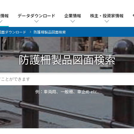
品情報
品情報
データダウンロード
データダウンロード
企業情報
企業情報
株主・投資家情報
株主・投資家情報
図面ダウンロード
防護柵製品図面検索
防護柵製品
図面検索
例：車両用、一般柵、車止め etc..