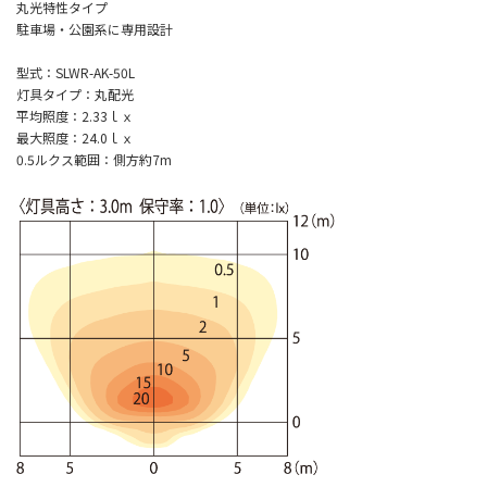
丸光特性タイプ
駐車場・公園系に専用設計
型式：SLWR-AK-50L
灯具タイプ：丸配光
平均照度：2.33ｌｘ
最大照度：24.0ｌｘ
0.5ルクス範囲：側方約7m