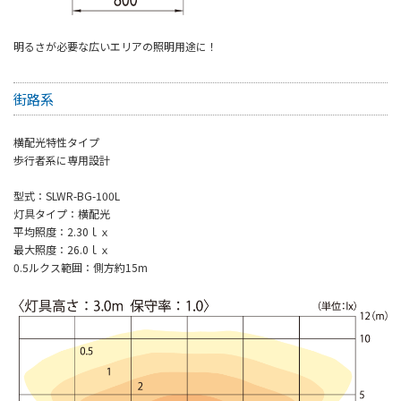
明るさが必要な広いエリアの照明用途に！
街路系
横配光特性タイプ
歩行者系に専用設計
型式：SLWR-BG-100L
灯具タイプ：横配光
平均照度：2.30ｌｘ
最大照度：26.0ｌｘ
0.5ルクス範囲：側方約15m