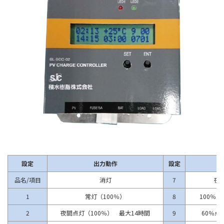
設定
出力動作
設定
品名/項目
消灯
7
夜
1
常灯（100％）
8
100％点
2
夜間点灯（100％） 最大14時間
9
60％点