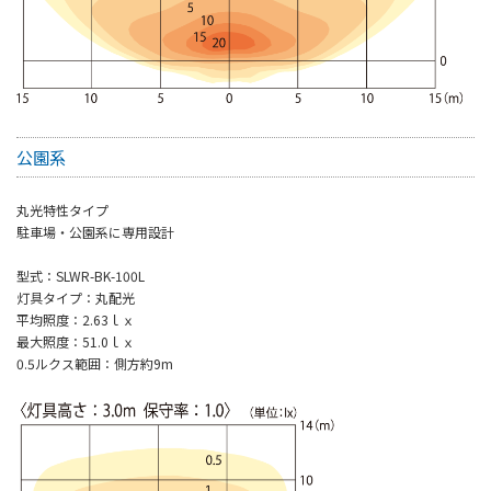
公園系
丸光特性タイプ
駐車場・公園系に専用設計
型式：SLWR-BK-100L
灯具タイプ：丸配光
平均照度：2.63ｌｘ
最大照度：51.0ｌｘ
0.5ルクス範囲：側方約9m