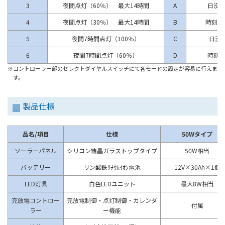
3
夜間点灯（60％） 最大14時間
A
日没か
4
夜間点灯（30％） 最大14時間
B
時刻1
5
夜間7時間点灯（100％）
C
日没
6
夜間7時間点灯（60％）
D
時刻1
※コントローラー部のセレクトダイヤルスイッチにて各モードの設定が容易に行えま
す。
製品仕様
品名/項目
仕様
50Wタイプ
ソーラーパネル
シリコン結晶ガラストップタイプ
50W相当
バッテリー
リン酸鉄ﾘﾁｳﾑｲｵﾝ電池
12V×30Ah×1個
LED灯具
白色LEDユニット
最大8W相当
充放電コントロー
充放電制御・点灯制御・カレンダ
付属
ラー
ー機能