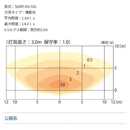
型式：SLWR-AG-50L
灯具タイプ：横配光
平均照度：1.64ｌｘ
最大照度：14.0ｌｘ
0.5ルクス範囲：側方約12m
公園系