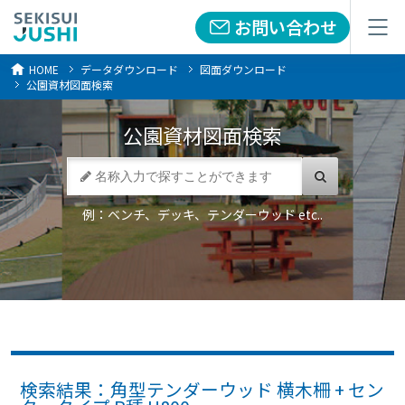
お問い合わせ
お問い合わせ
メニュー
メニュー
HOME
データダウンロード
図面ダウンロード
公園資材図面検索
公園資材
図面検索
例：ベンチ、デッキ、テンダーウッド etc..
検索結果：角型テンダーウッド 横木柵 + セン