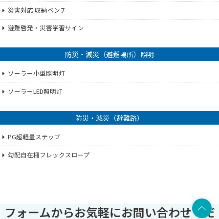
災害対応 収納ベンチ
避難啓発・災害学習サイン
防災・減災（避難場所）照明
ソーラー小型照明灯
ソーラーLED照明灯
防災・減災（避難路）
PG超軽量ステップ
勾配自在柵フレックスロープ
上部へ
フォームからお気軽にお問い合わせくだ