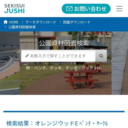
お問い合わせ
お問い合わせ
メニュー
メニュー
HOME
データダウンロード
図面ダウンロード
公園資材図面検索
公園資材
図面検索
例：ベンチ、デッキ、テンダーウッド etc..
検索結果：オレンジウッドE ﾍﾞﾝﾁ・ｻｰｸﾙ