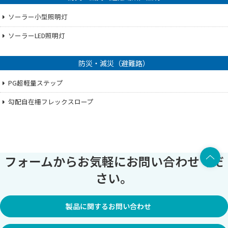
ソーラー小型照明灯
ソーラーLED照明灯
防災・減災（避難路）
PG超軽量ステップ
勾配自在柵フレックスロープ
上部へ
フォームからお気軽にお問い合わせくだ
さい。
製品に関するお問い合わせ