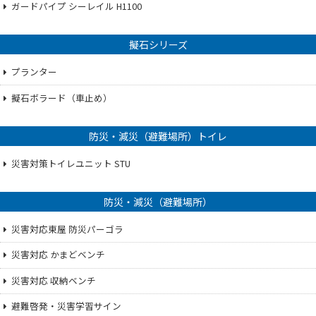
ガードパイプ シーレイル H1100
擬石シリーズ
プランター
擬石ボラード（車止め）
防災・減災（避難場所）トイレ
災害対策トイレユニット STU
防災・減災（避難場所）
災害対応東屋 防災パーゴラ
災害対応 かまどベンチ
災害対応 収納ベンチ
避難啓発・災害学習サイン