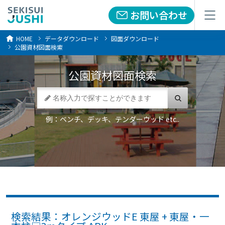
お問い合わせ
お問い合わせ
メニュー
メニュー
HOME
データダウンロード
図面ダウンロード
公園資材図面検索
公園資材
図面検索
例：ベンチ、デッキ、テンダーウッド etc..
検索結果：オレンジウッドE 東屋 + 東屋・一