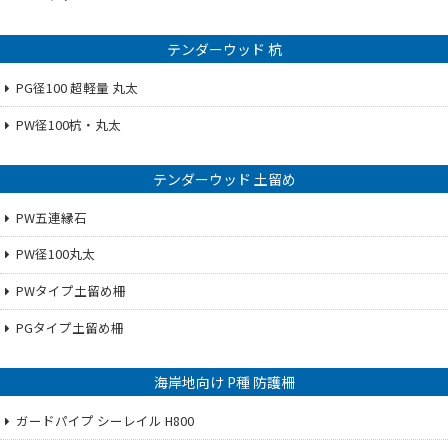
テンダーウッド 杭
PG径100 超軽量 丸太
PW径100杭・丸太
テンダーウッド 土留め
PW五連縁石
PW径100丸太
PWタイプ土留め柵
PGタイプ土留め柵
海岸地向け P種 防護柵
ガードパイプ シーレイル H800