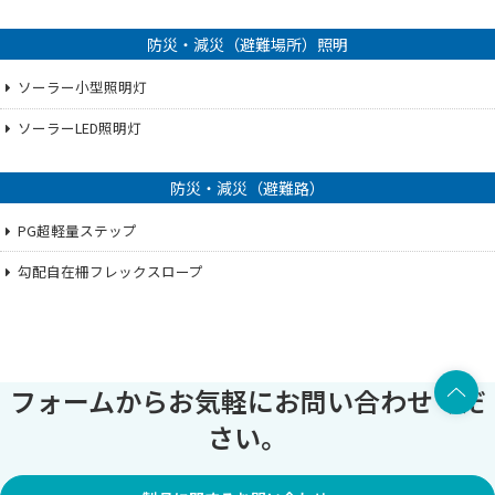
防災・減災（避難場所）照明
ソーラー小型照明灯
ソーラーLED照明灯
防災・減災（避難路）
PG超軽量ステップ
勾配自在柵フレックスロープ
上部へ
フォームからお気軽にお問い合わせくだ
さい。