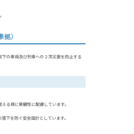
。
準拠）
架下の車両及び列車への２次災害を防止する
見える様に景観性に配慮しています。
の落下を防ぐ安全設計としています。