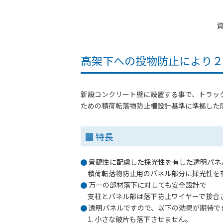
高架下への投物防止により２
新設コンクリート壁に設置する事で、トラッ
ための積荷転落物防止柵設計基準に準拠した
特長
景観性に配慮した採光性を有した透明パネ
積荷転落物防止用のパネル部分に採光性を有
万一の部材落下に対しても安全設計で
支柱とパネル部は落下防止ワイヤーで接合さ
透明パネルですので、以下の効果が期待で
1. 小さな破片も落下させません。