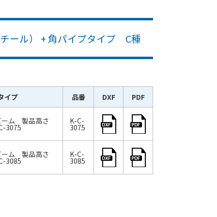
ール） + 角パイプタイプ C種
タイプ
品番
DXF
PDF
ビーム 製品高さ
K-C-
-3075
3075
ビーム 製品高さ
K-C-
-3085
3085