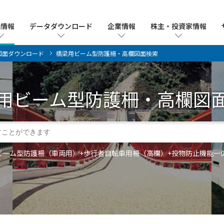
品情報
品情報
データダウンロード
データダウンロード
企業情報
企業情報
株主・投資家情報
株主・投資家情報
図面ダウンロード
橋梁用ビーム型防護柵・高欄図面検索
用ビーム型防護柵・高欄
図
ーム型防護柵（車両用）+歩行者自転車用柵（高欄）+投物防止機能一体型高