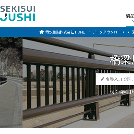
製
製
積水樹脂株式会社
HOME
データダウンロード
橋梁
例：橋梁用ビ