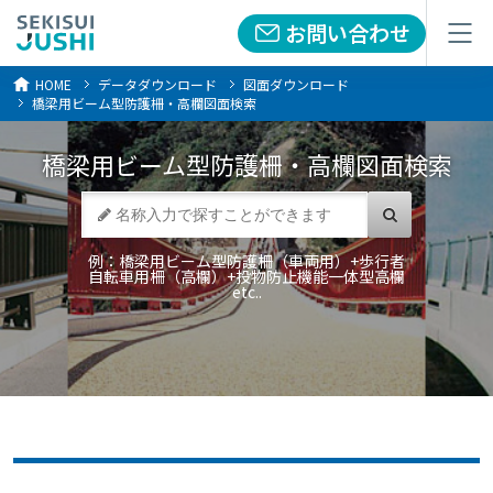
お問い合わせ
お問い合わせ
メニュー
メニュー
HOME
データダウンロード
図面ダウンロード
橋梁用ビーム型防護柵・高欄図面検索
橋梁用ビーム型防護柵・高欄
図面検索
例：橋梁用ビーム型防護柵（車両用）+歩行者
自転車用柵（高欄）+投物防止機能一体型高欄
etc..