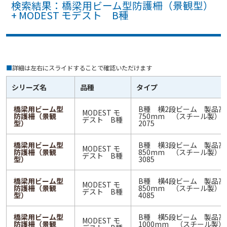
検索結果：橋梁用ビーム型防護柵（景観型）
+ MODEST モデスト B種
■
詳細は左右にスライドすることで確認いただけます
シリーズ名
品種
タイプ
橋梁用ビーム型
B種 横2段ビーム 製品高
MODEST モ
防護柵（景観
750mm （スチール製） M
デスト B種
型）
2075
橋梁用ビーム型
B種 横3段ビーム 製品高
MODEST モ
防護柵（景観
850mm （スチール製） M
デスト B種
型）
3085
橋梁用ビーム型
B種 横4段ビーム 製品高
MODEST モ
防護柵（景観
850mm （スチール製） M
デスト B種
型）
4085
橋梁用ビーム型
B種 横5段ビーム 製品高
MODEST モ
防護柵（景観
1000mm （スチール製） 