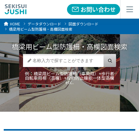
お問い合わせ
お問い合わせ
メニュー
メニュー
HOME
データダウンロード
図面ダウンロード
橋梁用ビーム型防護柵・高欄図面検索
橋梁用ビーム型防護柵・高欄
図面検索
例：橋梁用ビーム型防護柵（車両用）+歩行者
自転車用柵（高欄）+投物防止機能一体型高欄
etc..