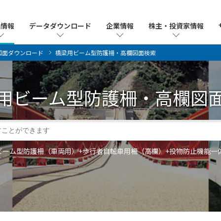
品情報
品情報
データダウンロード
データダウンロード
企業情報
企業情報
株主・投資家情報
株主・投資家情報
図面ダウンロード
橋梁用ビーム型防護柵・高欄図面検索
用ビーム型防護柵・高欄
図
ーム型防護柵（車両用）+歩行者自転車用柵（高欄）+投物防止機能一体型高