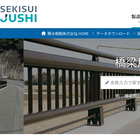
製
製
積水樹脂株式会社
HOME
データダウンロード
橋梁
例：橋梁用ビ